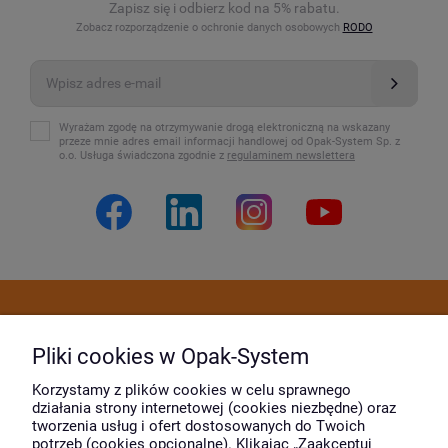
Zapisz się i odbierz kod na 5% rabatu.
Zobacz rozporządzenie o ochronie danych osobowych
RODO
Wyrażam zgodę na otrzymywanie drogą elektroniczną na wskazany
przeze mnie adres email informacji handlowej od Opak-System Sp. z
o.o. Usługa świadczona zgodnie z
regulaminem newslettera
Dostawa i płatność
Pliki cookies w Opak-System
Moje konto
Korzystamy z plików cookies w celu sprawnego
działania strony internetowej (cookies niezbędne) oraz
tworzenia usług i ofert dostosowanych do Twoich
potrzeb (cookies opcjonalne). Klikając „Zaakceptuj
O firmie