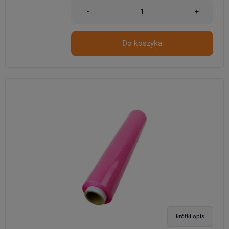
-
+
Do koszyka
krótki opis