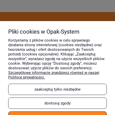
Dostawa i płatność
Pliki cookies w Opak-System
Moje konto
Korzystamy z plików cookies w celu sprawnego
działania strony internetowej (cookies niezbędne) oraz
tworzenia usług i ofert dostosowanych do Twoich
potrzeb (cookies opcjonalne). Klikając „Zaakceptuj
O firmie
wszystkie”, wyrażasz zgodę na użycie wszystkich plików
cookie. Wybierając opcję "Dostosuj zgody", możesz
dostosować użycie plików do swoich preferencji.
Szczegółowe informacje znajdziesz również w naszej
Wyróżnili nas
Polityce prywatności.
zaakceptuj tylko niezbędne
dostosuj zgody