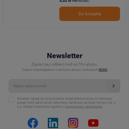
3,32 zł
netto/szt.
Do koszyka
Newsletter
Zapisz się i odbierz kod na 5% rabatu.
Zobacz rozporządzenie o ochronie danych osobowych
RODO
Wyrażam zgodę na otrzymywanie drogą elektroniczną na wskazany
przeze mnie adres email informacji handlowej od Opak-System Sp. z
o.o. Usługa świadczona zgodnie z
regulaminem newslettera