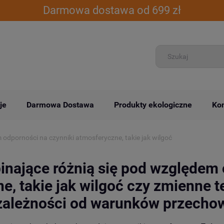
Darmowa dostawa od 699 zł
je
Darmowa Dostawa
Produkty ekologiczne
Kon
 odporności na czynniki atmosferyczne, takie jak wilgoć
inające różnią się pod względem 
e, takie jak wilgoć czy zmienne t
zależności od warunków przechow