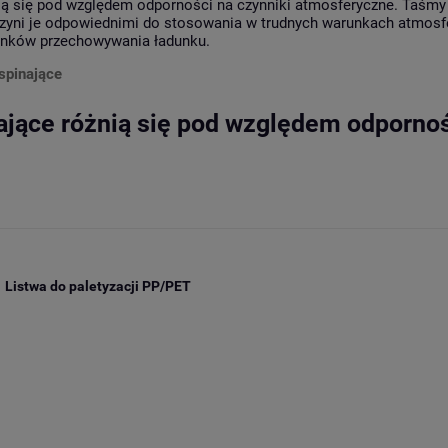
ią się pod względem odporności na czynniki atmosferyczne. Taśmy 
czyni je odpowiednimi do stosowania w trudnych warunkach atmosf
runków przechowywania ładunku.
spinające
ające różnią się pod względem odpornoś
Listwa do paletyzacji PP/PET