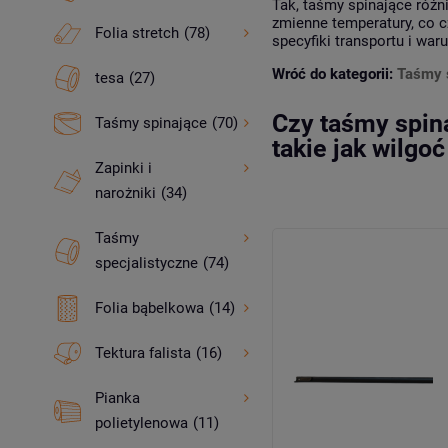
Tak, taśmy spinające różn
zmienne temperatury, co 
Folia stretch
(78)
specyfiki transportu i wa
Wróć do kategorii:
Taśmy 
tesa
(27)
Czy taśmy spin
Taśmy spinające
(70)
takie jak wilgoć
Zapinki i
narożniki
(34)
Taśmy
specjalistyczne
(74)
Folia bąbelkowa
(14)
Tektura falista
(16)
Pianka
polietylenowa
(11)