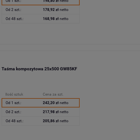
Od 1 szt.:
198,80 zł
netto
Od 2 szt.:
178,92 zł
netto
Od 48 szt.:
168,98 zł
netto
Taśma kompozytowa 25x500 GW85KF
Ilość sztuk
Cena za szt.
Od 1 szt.:
242,20 zł
netto
Od 2 szt.:
217,98 zł
netto
Od 48 szt.:
205,86 zł
netto