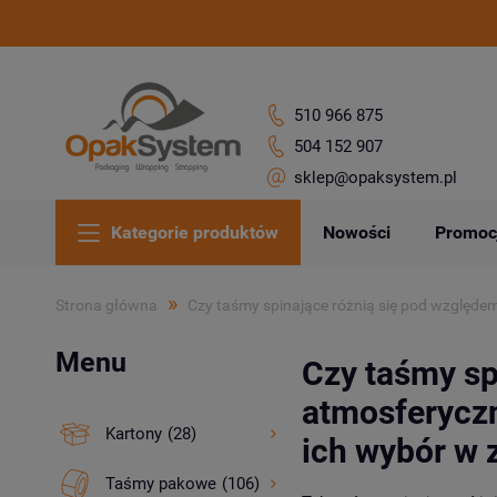
510 966 875
504 152 907
sklep@opaksystem.pl
Kategorie produktów
Nowości
Promoc
»
Strona główna
Czy taśmy spinające różnią się pod względem
Menu
Czy taśmy sp
atmosferyczn
Kartony
(28)
ich wybór w 
Taśmy pakowe
(106)