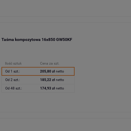
Taśma kompozytowa 16x850 GW50KF
Ilość sztuk
Cena za szt.
Od 1 szt.:
205,80 zł
netto
Od 2 szt.:
185,22 zł
netto
Od 48 szt.:
174,93 zł
netto