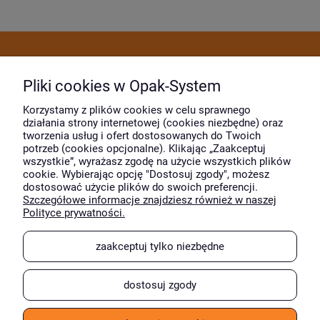
Dostawa i płatność
Pliki cookies w Opak-System
Moje konto
Korzystamy z plików cookies w celu sprawnego
działania strony internetowej (cookies niezbędne) oraz
tworzenia usług i ofert dostosowanych do Twoich
potrzeb (cookies opcjonalne). Klikając „Zaakceptuj
O firmie
wszystkie”, wyrażasz zgodę na użycie wszystkich plików
cookie. Wybierając opcję "Dostosuj zgody", możesz
dostosować użycie plików do swoich preferencji.
Szczegółowe informacje znajdziesz również w naszej
Wyróżnili nas
Polityce prywatności.
zaakceptuj tylko niezbędne
dostosuj zgody