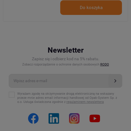
Do koszyka
Newsletter
Zapisz się i odbierz kod na 5% rabatu.
Zobacz rozporządzenie o ochronie danych osobowych
RODO
Wyrażam zgodę na otrzymywanie drogą elektroniczną na wskazany
przeze mnie adres email informacji handlowej od Opak-System Sp. z
o.o. Usługa świadczona zgodnie z
regulaminem newslettera