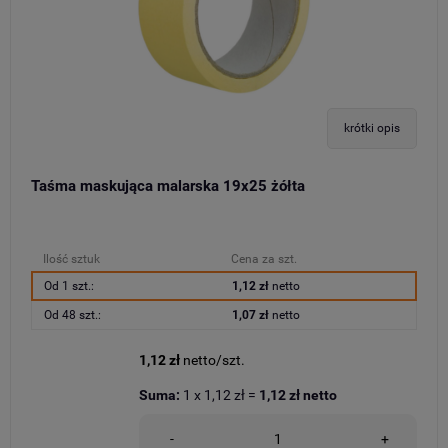
krótki opis
Taśma maskująca malarska 19x25 żółta
Ilość sztuk
Cena za szt.
Od 1 szt.:
1,12 zł
netto
Od 48 szt.:
1,07 zł
netto
1,12 zł
netto/szt.
Suma:
1
x
1,12 zł
=
1,12 zł
netto
-
+