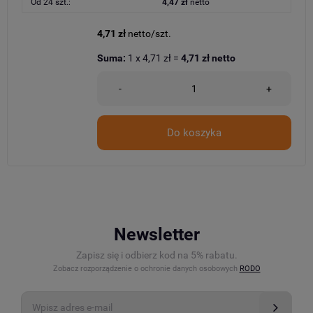
Od 24 szt.:
4,47 zł
netto
4,71 zł
netto/szt.
Suma:
1
x
4,71 zł
=
4,71 zł
netto
-
+
Do koszyka
Newsletter
Zapisz się i odbierz kod na 5% rabatu.
Zobacz rozporządzenie o ochronie danych osobowych
RODO