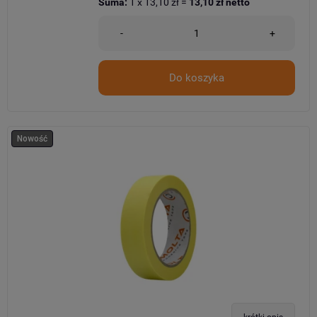
Suma:
1
x
13,10 zł
=
13,10 zł
netto
-
+
Do koszyka
Nowość