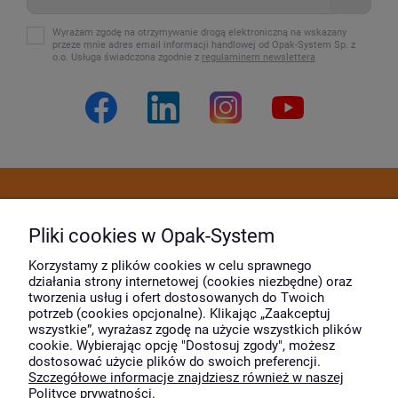
Wyrażam zgodę na otrzymywanie drogą elektroniczną na wskazany
przeze mnie adres email informacji handlowej od Opak-System Sp. z
o.o. Usługa świadczona zgodnie z
regulaminem newslettera
Dostawa i płatność
Pliki cookies w Opak-System
Moje konto
Korzystamy z plików cookies w celu sprawnego
działania strony internetowej (cookies niezbędne) oraz
tworzenia usług i ofert dostosowanych do Twoich
potrzeb (cookies opcjonalne). Klikając „Zaakceptuj
O firmie
wszystkie”, wyrażasz zgodę na użycie wszystkich plików
cookie. Wybierając opcję "Dostosuj zgody", możesz
dostosować użycie plików do swoich preferencji.
Szczegółowe informacje znajdziesz również w naszej
Wyróżnili nas
Polityce prywatności.