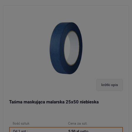
krótki opis
Taśma maskująca malarska 25x50 niebieska
Ilość sztuk
Cena za szt.
Od 1 szt.:
5,50 zł
netto