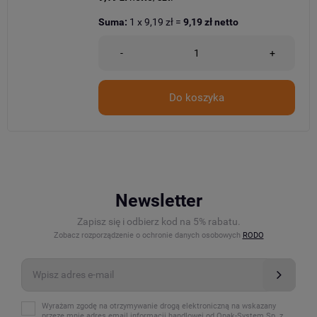
Suma:
1
x
9,19 zł
=
9,19 zł
netto
-
+
Do koszyka
Newsletter
Zapisz się i odbierz kod na 5% rabatu.
Zobacz rozporządzenie o ochronie danych osobowych
RODO
Wyrażam zgodę na otrzymywanie drogą elektroniczną na wskazany
przeze mnie adres email informacji handlowej od Opak-System Sp. z