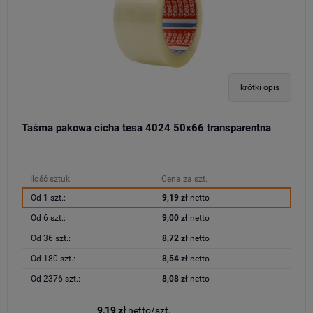
krótki opis
Taśma pakowa cicha tesa 4024 50x66 transparentna
Ilość sztuk
Cena za szt.
Od 1 szt.:
9,19 zł
netto
Od 6 szt.:
9,00 zł
netto
Od 36 szt.:
8,72 zł
netto
Od 180 szt.:
8,54 zł
netto
Od 2376 szt.:
8,08 zł
netto
9,19 zł
netto/szt.