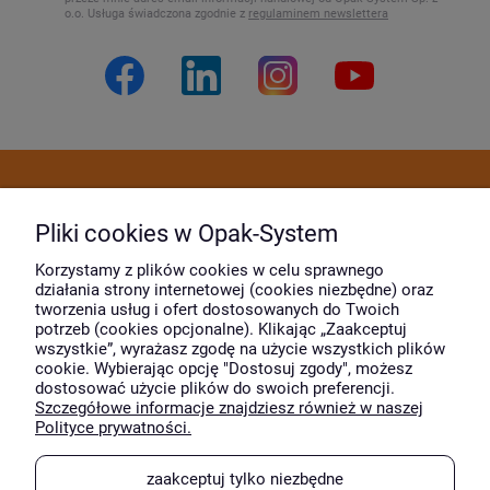
o.o. Usługa świadczona zgodnie z
regulaminem newslettera
Dostawa i płatność
Pliki cookies w Opak-System
Moje konto
Korzystamy z plików cookies w celu sprawnego
działania strony internetowej (cookies niezbędne) oraz
tworzenia usług i ofert dostosowanych do Twoich
potrzeb (cookies opcjonalne). Klikając „Zaakceptuj
O firmie
wszystkie”, wyrażasz zgodę na użycie wszystkich plików
cookie. Wybierając opcję "Dostosuj zgody", możesz
dostosować użycie plików do swoich preferencji.
Szczegółowe informacje znajdziesz również w naszej
Wyróżnili nas
Polityce prywatności.
zaakceptuj tylko niezbędne