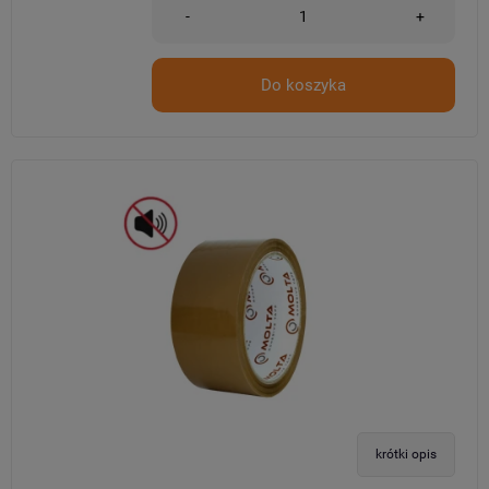
-
+
Do koszyka
krótki opis