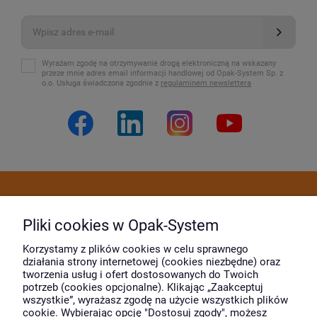
Wyrażam zgodę na otrzymywanie drogą elektroniczną na wskazany
przeze mnie adres email informacji handlowej od Opak-System Sp. z
o.o. Usługa świadczona zgodnie z
regulaminem newslettera
Dostawa i płatność
Pliki cookies w Opak-System
Moje konto
Korzystamy z plików cookies w celu sprawnego
działania strony internetowej (cookies niezbędne) oraz
tworzenia usług i ofert dostosowanych do Twoich
potrzeb (cookies opcjonalne). Klikając „Zaakceptuj
O firmie
wszystkie”, wyrażasz zgodę na użycie wszystkich plików
cookie. Wybierając opcję "Dostosuj zgody", możesz