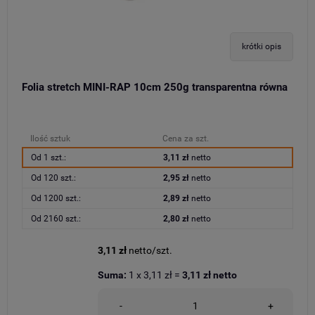
krótki opis
Folia stretch MINI-RAP 10cm 250g transparentna równa
Ilość sztuk
Cena za szt.
Od 1 szt.:
3,11 zł
netto
Od 120 szt.:
2,95 zł
netto
Od 1200 szt.:
2,89 zł
netto
Od 2160 szt.:
2,80 zł
netto
3,11 zł
netto/szt.
Suma:
1
x
3,11 zł
=
3,11 zł
netto
-
+