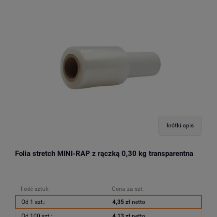
krótki opis
Folia stretch MINI-RAP z rączką 0,30 kg transparentna
Ilość sztuk
Cena za szt.
Od 1 szt.:
4,35 zł
netto
Od 100 szt.:
4,13 zł
netto