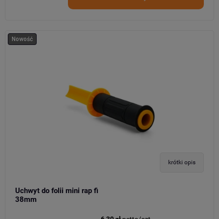
Nowość
krótki opis
Uchwyt do folii mini rap fi
38mm
6,30 zł
netto/szt.