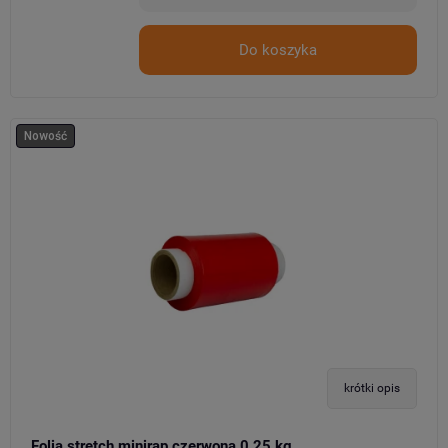
Do koszyka
Nowość
krótki opis
Folia stretch minirap czerwona 0,25 kg