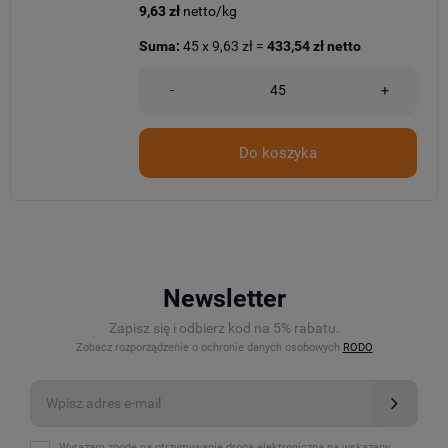
9,63 zł
netto/kg
Suma:
45
x
9,63 zł
=
433,54 zł
netto
-
+
Do koszyka
Newsletter
Zapisz się i odbierz kod na 5% rabatu.
Zobacz rozporządzenie o ochronie danych osobowych
RODO
Wyrażam zgodę na otrzymywanie drogą elektroniczną na wskazany