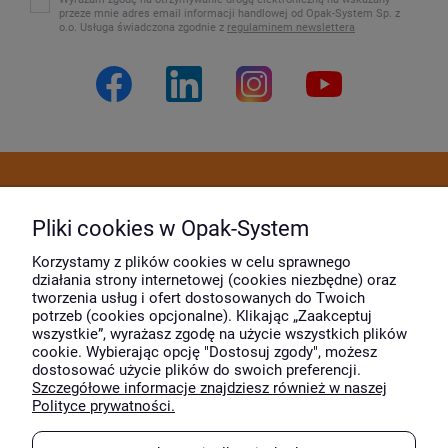
przeze mnie adres email informacji handlowej od Opak-System Sp. z
o.o. Usługa świadczona zgodnie z
regulaminem newslettera
Dostawa i płatność
Pliki cookies w Opak-System
Moje konto
Korzystamy z plików cookies w celu sprawnego
działania strony internetowej (cookies niezbędne) oraz
tworzenia usług i ofert dostosowanych do Twoich
potrzeb (cookies opcjonalne). Klikając „Zaakceptuj
O firmie
wszystkie”, wyrażasz zgodę na użycie wszystkich plików
cookie. Wybierając opcję "Dostosuj zgody", możesz
dostosować użycie plików do swoich preferencji.
Szczegółowe informacje znajdziesz również w naszej
Wyróżnili nas
Polityce prywatności.