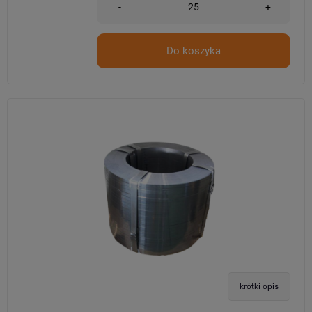
-
+
Do koszyka
krótki opis