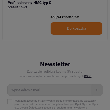
Profil ochronny NMC typ O
preslit 15-9
458,94 zł
netto/szt.
Do koszyka
Newsletter
Zapisz się i odbierz kod na 5% rabatu.
Zobacz rozporządzenie o ochronie danych osobowych
RODO
Wyrażam zgodę na otrzymywanie drogą elektroniczną na wskazany
przeze mnie adres email informacji handlowej od Opak-System Sp. z
o.o. Usługa świadczona zgodnie z
regulaminem newslettera