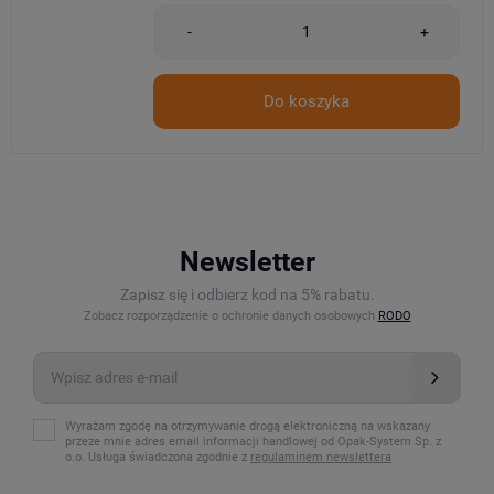
-
+
Do koszyka
Newsletter
Zapisz się i odbierz kod na 5% rabatu.
Zobacz rozporządzenie o ochronie danych osobowych
RODO
Wyrażam zgodę na otrzymywanie drogą elektroniczną na wskazany
przeze mnie adres email informacji handlowej od Opak-System Sp. z
o.o. Usługa świadczona zgodnie z
regulaminem newslettera