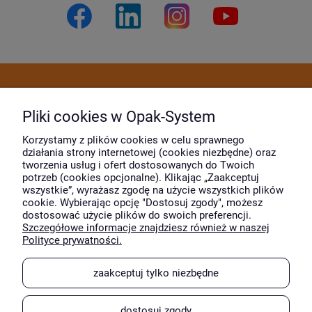
Dostawa i płatność
Pliki cookies w Opak-System
Moje konto
Korzystamy z plików cookies w celu sprawnego
działania strony internetowej (cookies niezbędne) oraz
tworzenia usług i ofert dostosowanych do Twoich
potrzeb (cookies opcjonalne). Klikając „Zaakceptuj
O firmie
wszystkie”, wyrażasz zgodę na użycie wszystkich plików
cookie. Wybierając opcję "Dostosuj zgody", możesz
dostosować użycie plików do swoich preferencji.
Szczegółowe informacje znajdziesz również w naszej
Wyróżnili nas
Polityce prywatności.
zaakceptuj tylko niezbędne
dostosuj zgody