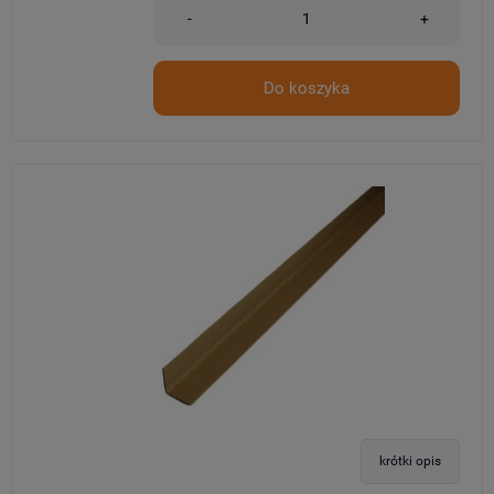
-
+
Do koszyka
krótki opis