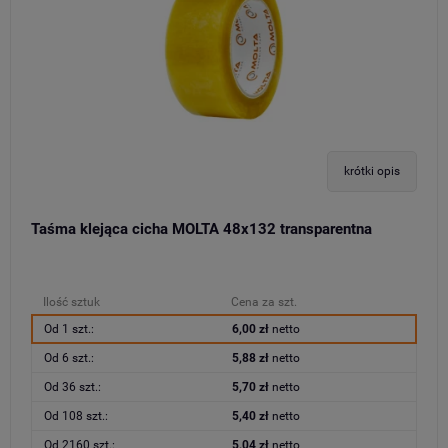
krótki opis
Taśma klejąca cicha MOLTA 48x132 transparentna
Ilość sztuk
Cena za szt.
Od 1 szt.:
6,00 zł
netto
Od 6 szt.:
5,88 zł
netto
Od 36 szt.:
5,70 zł
netto
Od 108 szt.:
5,40 zł
netto
Od 2160 szt.:
5,04 zł
netto