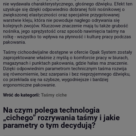
nie wydawała charakterystycznego, głośnego dźwięku. Efekt ten
uzyskuje się dzięki odpowiednio dobranej folii nośnikowej o
zwiększonej elastyczności oraz specjalnie przygotowanej
warstwie kleju, która nie powoduje nagłego odrywania się
kolejnych zwojów. Kluczowe znaczenie mają tu także grubość
nośnika, jego sprężystość oraz sposób nawinięcia taśmy na
rolkę - wszystko to wpływa na płynność i kulturę pracy podczas
pakowania.
Taśmy cichoodwijalne dostępne w ofercie Opak System zostały
zaprojektowane właśnie z myślą o komforcie pracy w biurach,
magazynach i punktach pakowania, gdzie hałas ma znaczenie.
Dzięki odpowiednim parametrom technicznym taśma rozwija
się równomiernie, bez szarpania i bez nieprzyjemnego dźwięku,
co przekłada się na szybsze, wygodniejsze i bardziej
ergonomiczne pakowanie.
Wróć do kategorii:
Taśmy ciche
Na czym polega technologia
„cichego” rozrywania taśmy i jakie
parametry o tym decydują?