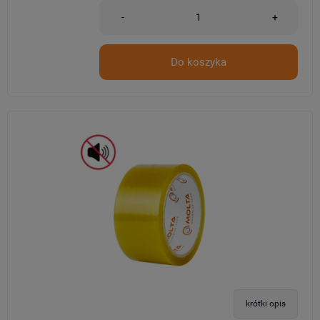
-
+
Do koszyka
krótki opis