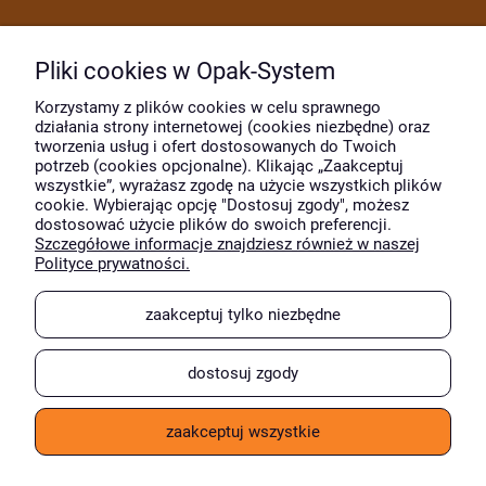
Dostawa i płatność
Pliki cookies w Opak-System
Moje konto
Korzystamy z plików cookies w celu sprawnego
działania strony internetowej (cookies niezbędne) oraz
tworzenia usług i ofert dostosowanych do Twoich
potrzeb (cookies opcjonalne). Klikając „Zaakceptuj
O firmie
wszystkie”, wyrażasz zgodę na użycie wszystkich plików
cookie. Wybierając opcję "Dostosuj zgody", możesz
dostosować użycie plików do swoich preferencji.
Szczegółowe informacje znajdziesz również w naszej
Wyróżnili nas
Polityce prywatności.
zaakceptuj tylko niezbędne
dostosuj zgody
zaakceptuj wszystkie