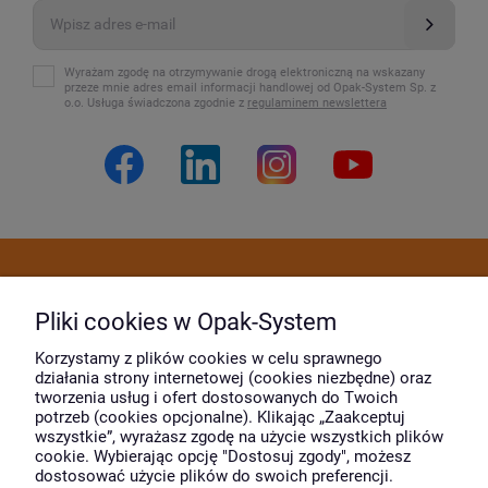
Wyrażam zgodę na otrzymywanie drogą elektroniczną na wskazany
przeze mnie adres email informacji handlowej od Opak-System Sp. z
o.o. Usługa świadczona zgodnie z
regulaminem newslettera
Dostawa i płatność
Pliki cookies w Opak-System
Moje konto
Korzystamy z plików cookies w celu sprawnego
działania strony internetowej (cookies niezbędne) oraz
tworzenia usług i ofert dostosowanych do Twoich
potrzeb (cookies opcjonalne). Klikając „Zaakceptuj
O firmie
wszystkie”, wyrażasz zgodę na użycie wszystkich plików
cookie. Wybierając opcję "Dostosuj zgody", możesz
dostosować użycie plików do swoich preferencji.