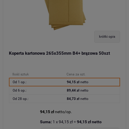
krótki opis
Koperta kartonowa 265x355mm B4+ brązowa 50szt
Ilość sztuk
Cena za szt.
Od 1 op.:
94,15 zł
netto
Od 6 op.:
89,44 zł
netto
Od 28 op.:
84,73 zł
netto
94,15 zł
netto/op.
Suma:
1
x
94,15 zł
=
94,15 zł
netto