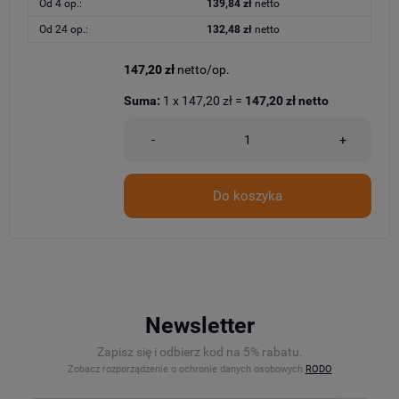
Od 4 op.:
139,84 zł
netto
Od 24 op.:
132,48 zł
netto
147,20 zł
netto/op.
Suma:
1
x
147,20 zł
=
147,20 zł
netto
-
+
Do koszyka
Newsletter
Zapisz się i odbierz kod na 5% rabatu.
Zobacz rozporządzenie o ochronie danych osobowych
RODO