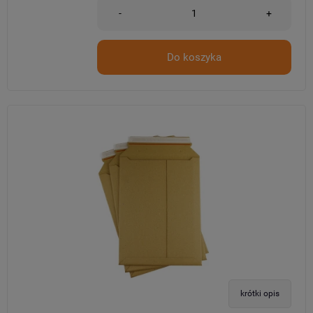
-
+
Do koszyka
krótki opis