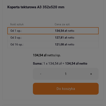
Koperta tekturowa A3 352x520 mm
Ilość sztuk
Cena za szt.
Od 1 op.:
134,54 zł
netto
Od 3 op.:
127,81 zł
netto
Od 16 op.:
121,08 zł
netto
134,54 zł
netto/op.
Suma:
1
x
134,54 zł
=
134,54 zł
netto
-
+
Do koszyka