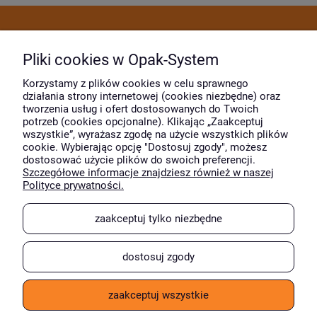
Dostawa i płatność
Pliki cookies w Opak-System
Moje konto
Korzystamy z plików cookies w celu sprawnego
działania strony internetowej (cookies niezbędne) oraz
tworzenia usług i ofert dostosowanych do Twoich
potrzeb (cookies opcjonalne). Klikając „Zaakceptuj
O firmie
wszystkie”, wyrażasz zgodę na użycie wszystkich plików
cookie. Wybierając opcję "Dostosuj zgody", możesz
dostosować użycie plików do swoich preferencji.
Szczegółowe informacje znajdziesz również w naszej
Wyróżnili nas
Polityce prywatności.
zaakceptuj tylko niezbędne
dostosuj zgody
zaakceptuj wszystkie