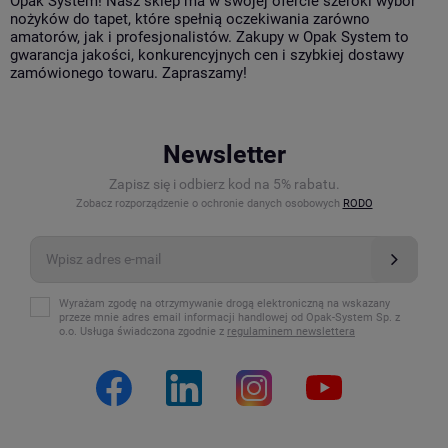
Opak System! Nasz sklep ma w swojej ofercie szeroki wybór
nożyków do tapet, które spełnią oczekiwania zarówno
amatorów, jak i profesjonalistów. Zakupy w Opak System to
gwarancja jakości, konkurencyjnych cen i szybkiej dostawy
zamówionego towaru. Zapraszamy!
Newsletter
Zapisz się i odbierz kod na 5% rabatu.
Zobacz rozporządzenie o ochronie danych osobowych
RODO
Wyrażam zgodę na otrzymywanie drogą elektroniczną na wskazany
przeze mnie adres email informacji handlowej od Opak-System Sp. z
o.o. Usługa świadczona zgodnie z
regulaminem newslettera