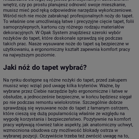
wnętrz, czy po prostu planujesz odnowić swoje mieszkanie,
musisz mieć pod ręką odpowiednie narzędzia wykończeniowe.
Wśród nich nie może zabraknąć profesjonalnych noży do tapet.
To właśnie one umożliwiają łatwe i precyzyjne cięcie tapet, folii
samoprzylepnych, kartonu czy różnego rodzaju materiałów
dekoracyjnych. W Opak System znajdziesz szeroki wybór
nożyków do tapet, które doskonale sprawdzą się podczas
takich prac. Nasze wysuwane noże do tapet są bezpieczne w
użytkowaniu, a ergonomiczny kształt zapewnia komfort pracy
na najwyższym poziomie.
Jaki nóż do tapet wybrać?
Na rynku dostępne są różne nożyki do tapet, przed zakupem
musisz więc wziąć pod uwagę kilka kryteriów. Ważne, by
wybrane przez Ciebie narzędzie było ergonomiczne i łatwe w
obsłudze, a jednocześnie bezpieczne, w końcu będziesz sięgał
po nie podczas remontu wielokrotnie. Szczególnie dobrze
sprawdzają się wysuwane noże do tapet z łamanym ostrzem,
które cieszą się dużą popularnością właśnie ze względu na
wygodę korzystania i bezpieczeństwo. Pozytywnie na komfort
pracy wpływają również takie aspekty, jak anatomiczny uchwyt,
wzmocniona obudowa czy możliwość blokady ostrza w
wybranej pozycji. Oczywiście trzeba też zwrócić uwagę na to,