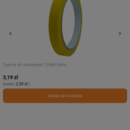
Taśma do zaklejarek 12x60 żółta
T
3,19 zł
3
(netto:
2,59 zł
)
(
dodaj do koszyka