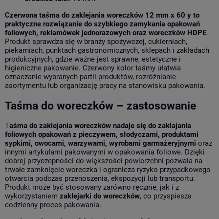
Czerwona taśma do zaklejania woreczków 12 mm x 60 y to
praktyczne rozwiązanie do szybkiego zamykania opakowań
foliowych,
reklamówek jednorazowych
oraz woreczków HDPE
.
Produkt sprawdza się w branży spożywczej, cukierniach,
piekarniach, punktach gastronomicznych, sklepach i zakładach
produkcyjnych, gdzie ważne jest sprawne, estetyczne i
higieniczne pakowanie. Czerwony kolor taśmy ułatwia
oznaczanie wybranych partii produktów, rozróżnianie
asortymentu lub organizację pracy na stanowisku pakowania.
Taśma do woreczków – zastosowanie
T
aśma do zaklejania woreczków nadaje się do zaklajania
foliowych opakowań z pieczywem, słodyczami, produktami
sypkimi, owocami, warzywami, wyrobami garmażeryjnymi
oraz
innymi artykułami pakowanymi w opakowania foliowe. Dzięki
dobrej przyczepności do większości powierzchni pozwala na
trwałe zamknięcie woreczka i ogranicza ryzyko przypadkowego
otwarcia podczas przenoszenia, ekspozycji lub transportu.
Produkt może być stosowany zarówno ręcznie, jak i z
wykorzystaniem
zaklejarki do woreczków
, co przyspiesza
codzienny proces pakowania.