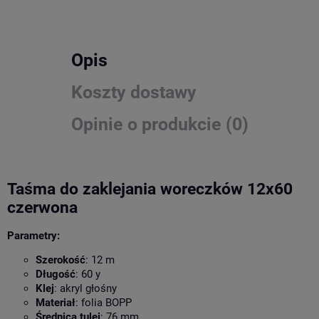
Opis
Koszty dostawy
Opinie o produkcie (0)
Taśma do zaklejania woreczków 12x60
czerwona
Parametry:
Szerokość
: 12 m
Długość
: 60 y
Klej
: akryl głośny
Materiał
: folia BOPP
Średnica tulei
: 76 mm