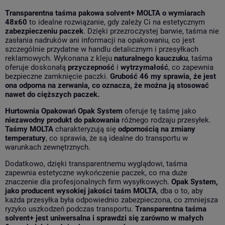
Transparentna taśma pakowa solvent+ MOLTA o wymiarach
48x60
to idealne rozwiązanie, gdy zależy Ci na estetycznym
zabezpieczeniu
paczek
. Dzięki przezroczystej barwie, taśma nie
zasłania nadruków ani informacji na opakowaniu, co jest
szczególnie przydatne w handlu detalicznym i przesyłkach
reklamowych. Wykonana z kleju
naturalnego kauczuku
, taśma
oferuje doskonałą
przyczepność
i
wytrzymałość
, co zapewnia
bezpieczne zamknięcie paczki.
Grubość 46 my sprawia, że jest
ona odporna na zerwania, co oznacza, że można ją stosować
nawet do cięższych paczek.
Hurtownia Opakowań Opak System
oferuje tę taśmę jako
niezawodny
produkt
do
pakowania
różnego rodzaju przesyłek.
Taśmy MOLTA
charakteryzują się
odpornością na zmiany
temperatury
, co sprawia, że są idealne do transportu w
warunkach zewnętrznych.
Dodatkowo, dzięki transparentnemu wyglądowi, taśma
zapewnia estetyczne wykończenie paczek, co ma duże
znaczenie dla profesjonalnych firm wysyłkowych.
Opak System,
jako producent wysokiej jakości taśm MOLTA
, dba o to, aby
każda przesyłka była odpowiednio zabezpieczona, co zmniejsza
ryzyko uszkodzeń podczas transportu.
Transparentna taśma
solvent+ jest uniwersalna i sprawdzi się zarówno w małych