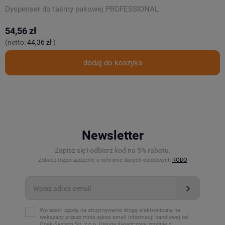
Dyspenser do taśmy pakowej PROFESSIONAL
D
54,56 zł
3
(netto:
44,36 zł
)
(
dodaj do koszyka
Newsletter
Zapisz się i odbierz kod na 5% rabatu.
Zobacz rozporządzenie o ochronie danych osobowych
RODO
Wyrażam zgodę na otrzymywanie drogą elektroniczną na
wskazany przeze mnie adres email informacji handlowej od
Opak-System Sp. z o.o. Usługa świadczona zgodnie z