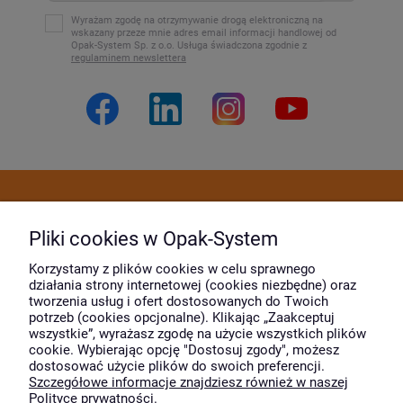
Wyrażam zgodę na otrzymywanie drogą elektroniczną na
wskazany przeze mnie adres email informacji handlowej od
Opak-System Sp. z o.o. Usługa świadczona zgodnie z
regulaminem newslettera
Dostawa i płatność
Pliki cookies w Opak-System
Moje konto
Korzystamy z plików cookies w celu sprawnego
działania strony internetowej (cookies niezbędne) oraz
tworzenia usług i ofert dostosowanych do Twoich
potrzeb (cookies opcjonalne). Klikając „Zaakceptuj
O firmie
wszystkie”, wyrażasz zgodę na użycie wszystkich plików
cookie. Wybierając opcję "Dostosuj zgody", możesz
dostosować użycie plików do swoich preferencji.
Szczegółowe informacje znajdziesz również w naszej
Wyróżnili nas
Polityce prywatności.