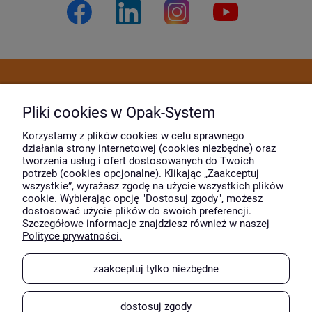
Dostawa i płatność
Pliki cookies w Opak-System
Moje konto
Korzystamy z plików cookies w celu sprawnego
działania strony internetowej (cookies niezbędne) oraz
tworzenia usług i ofert dostosowanych do Twoich
potrzeb (cookies opcjonalne). Klikając „Zaakceptuj
O firmie
wszystkie”, wyrażasz zgodę na użycie wszystkich plików
cookie. Wybierając opcję "Dostosuj zgody", możesz
dostosować użycie plików do swoich preferencji.
Szczegółowe informacje znajdziesz również w naszej
Wyróżnili nas
Polityce prywatności.
zaakceptuj tylko niezbędne
dostosuj zgody