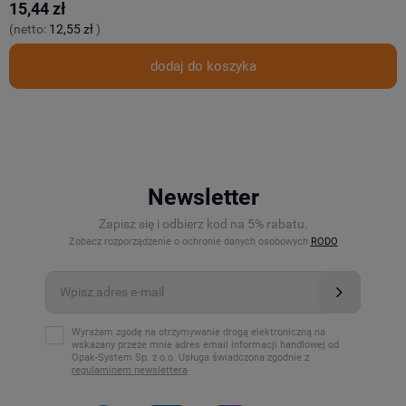
15,44 zł
1
(netto:
12,55 zł
)
(
dodaj do koszyka
Newsletter
Zapisz się i odbierz kod na 5% rabatu.
Zobacz rozporządzenie o ochronie danych osobowych
RODO
Wyrażam zgodę na otrzymywanie drogą elektroniczną na
wskazany przeze mnie adres email informacji handlowej od
Opak-System Sp. z o.o. Usługa świadczona zgodnie z
regulaminem newslettera