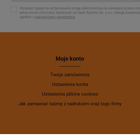
Wyrażam zgodę na otrzymywanie drogą elektroniczną na wskazany przeze mn
adres email informacji handlowej od Opak-System Sp. z o.o. Usługa świadcz
zgodnie z
regulaminem newslettera
Moje konto
Twoje zamówienia
Ustawienia konta
Ustawienia plików cookies
Jak zamawiać taśmę z nadrukiem oraz logo firmy