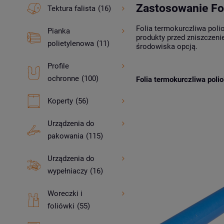
Zastosowanie Foli
Tektura falista
(16)
Folia termokurczliwa poli
Pianka
produkty przed zniszczen
polietylenowa
(11)
środowiska opcją.
Profile
ochronne
(100)
Folia termokurczliwa poli
Koperty
(56)
Urządzenia do
pakowania
(115)
Urządzenia do
wypełniaczy
(16)
Woreczki i
foliówki
(55)