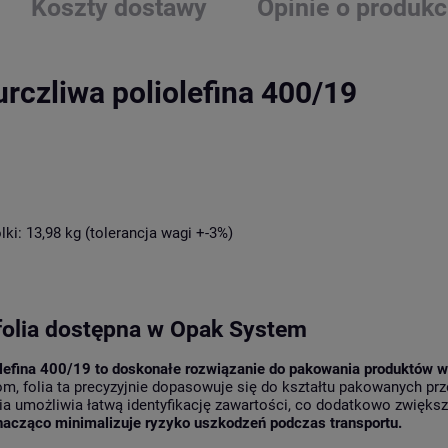
Koszty dostawy
Opinie o produkc
urczliwa poliolefina 400/19
m
ki: 13,98 kg (tolerancja wagi +-3%)
folia dostępna w Opak System
olefina 400/19 to doskonałe rozwiązanie do pakowania produktów 
, folia ta precyzyjnie dopasowuje się do kształtu pakowanych pr
a umożliwia łatwą identyfikację zawartości, co dodatkowo zwięks
 znacząco minimalizuje ryzyko uszkodzeń podczas transportu.