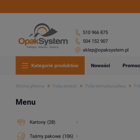
510 966 875
504 152 907
sklep@opaksystem.pl
Kategorie produktów
Nowości
Promoc
»
»
»
Strona główna
Folia stretch
Folia termokurczliwa
Fol
Menu
Kartony
(28)
Taśmy pakowe
(106)