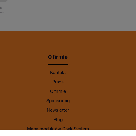
ie
ona
O firmie
Kontakt
Praca
O firmie
Sponsoring
Newsletter
Blog
Mapa produktów Opak System