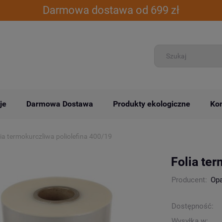
Darmowa dostawa od 699 zł
je
Darmowa Dostawa
Produkty ekologiczne
Kon
ia termokurczliwa poliolefina 400/19
Folia ter
Producent:
Op
Dostępność:
Wysyłka w: