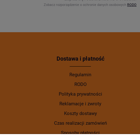
Zobacz rozporządzenie o ochronie danych osobowych
RODO
Dostawa i płatność
Regulamin
RODO
Polityka prywatności
Reklamacje i zwroty
Koszty dostawy
Czas realizacji zamówień
Sposoby płatności