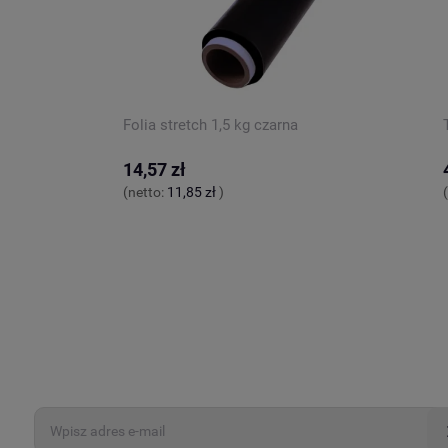
Folia stretch 1,5 kg czarna
14,57 zł
(netto:
11,85 zł
)