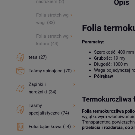
Opis
nadrukiem
(2)
Folia stretch wg
wagi
(33)
Folia termok
Folia stretch wg
Parametry:
koloru
(44)
Szerokość: 400 m
tesa
(27)
Grubość: 19 my
Długość: 1000 m
Waga pojedynczej rol
Taśmy spinające
(70)
Półrękaw
Zapinki i
narożniki
(34)
Termokurczliwa 
Taśmy
Folia termokurczliwa poli
specjalistyczne
(74)
wyjątkowym właściwościom
Transparentna powierzchni
Folia bąbelkowa
(14)
przebicia i rozdarcia, co