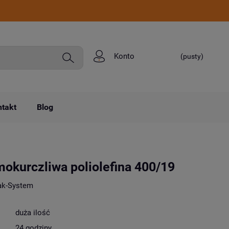
Konto
(pusty)
takt
Blog
mokurczliwa poliolefina 400/19
ak-System
duża ilość
24 godziny