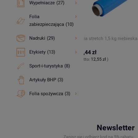
Wypełniacze
(27)
Folia
zabiezpieczająca
(10)
Nadruki
(29)
r do taśmy pakowej 75mm
Folia stretch 1,5 kg niebieska
15,44 zł
Etykiety
(13)
6 zł
)
(netto:
12,55 zł
)
Sport-i-turystyka
(8)
Artykuły BHP
(3)
Folia spożywcza
(3)
Newsletter
Zapisz się i odbierz kod na 5% rabatu.