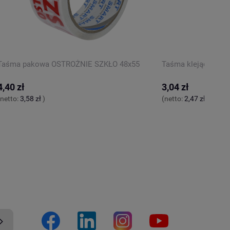
Taśma pakowa OSTROŻNIE SZKŁO 48x55
Taśma klejąca pak
4,40 zł
3,04 zł
(netto:
3,58 zł
)
(netto:
2,47 zł
)