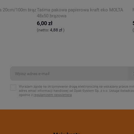
ia 20cm/100m brąz
Taśma pakowa papierowa kraft eko MOLTA
48x50 brązowa
6,00 zł
(netto:
4,88 zł
)
Wyrażam zgodę na otrzymywanie drogą elektroniczną na wskazany przeze mn
adres email informacji handlowej od Opak-System Sp. z o.o. Usługa świadcz
zgodnie z
regulaminem newslettera