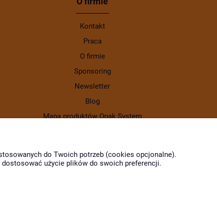
O firmie
Kontakt
Praca
O firmie
Sponsoring
Newsletter
Blog
Mapa produktów Opak System
Gdzie kupić produkty Opak
dostosowanych do Twoich potrzeb (cookies opcjonalne).
z dostosować użycie plików do swoich preferencji.