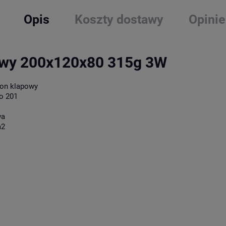
Opis
Koszty dostawy
Opinie
owy 200x120x80 315g 3W
ton klapowy
o 201
wa
m2