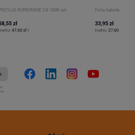
PRZYLGI KURIERSKIE C6 1000 szt.
Folia bąbelkowa 0
58,55 zł
33,95 zł
(netto:
47,60 zł
)
(netto:
27,60 zł
)
ie
ona