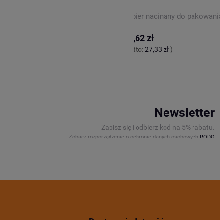
ny wypełniacz do paczek SKROPAK
Papier nacinany do pakowan
33,62 zł
0 zł
)
(netto:
27,33 zł
)
Newsletter
Zapisz się i odbierz kod na 5% rabatu.
Zobacz rozporządzenie o ochronie danych osobowych
RODO