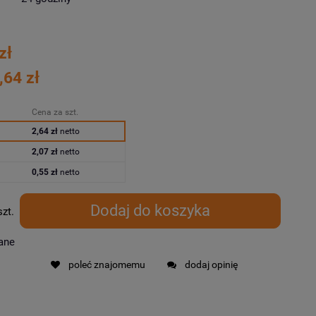
zł
,64 zł
Cena za szt.
2,64 zł
netto
2,07 zł
netto
0,55 zł
netto
Dodaj do koszyka
szt.
ane
poleć znajomemu
dodaj opinię