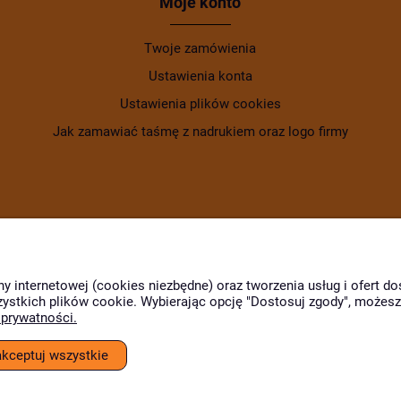
Moje konto
Twoje zamówienia
Ustawienia konta
Ustawienia plików cookies
Jak zamawiać taśmę z nadrukiem oraz logo firmy
ny internetowej (cookies niezbędne) oraz tworzenia usług i ofert 
zystkich plików cookie. Wybierając opcję "Dostosuj zgody", możes
 prywatności.
Wyróżnili nas
akceptuj wszystkie