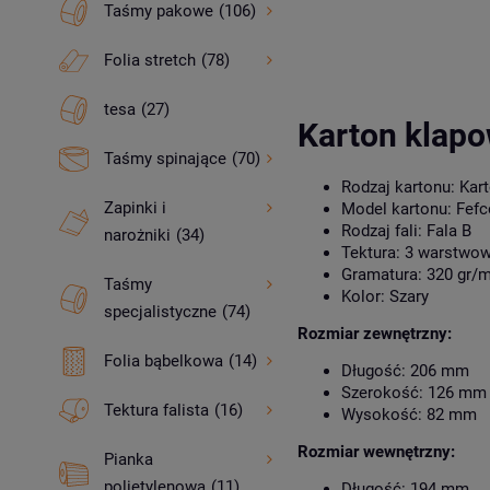
Taśmy pakowe
(106)
Folia stretch
(78)
tesa
(27)
Karton klap
Taśmy spinające
(70)
Rodzaj kartonu: Kar
Zapinki i
Model kartonu: Fefc
Rodzaj fali: Fala B
narożniki
(34)
Tektura: 3 warstwo
Gramatura: 320 gr/
Taśmy
Kolor: Szary
specjalistyczne
(74)
Rozmiar zewnętrzny:
Folia bąbelkowa
(14)
Długość: 206 mm
Szerokość: 126 mm
Tektura falista
(16)
Wysokość: 82 mm
Rozmiar wewnętrzny:
Pianka
polietylenowa
(11)
Długość: 194 mm