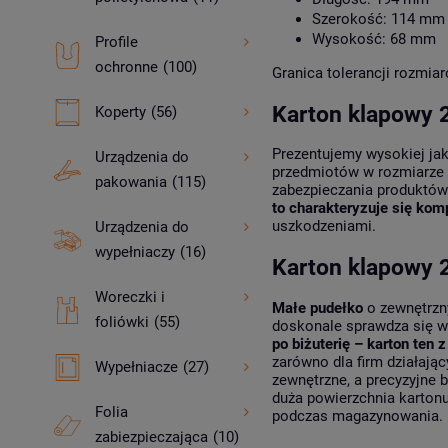
Szerokość: 114 mm
Wysokość: 68 mm
Profile
ochronne
(100)
Granica tolerancji rozmiar
Karton klapowy 
Koperty
(56)
Prezentujemy wysokiej ja
Urządzenia do
przedmiotów w rozmiarze
pakowania
(115)
zabezpieczania produktów 
to charakteryzuje się ko
uszkodzeniami.
Urządzenia do
wypełniaczy
(16)
Karton klapowy 
Woreczki i
Małe pudełko
o zewnętrzn
foliówki
(55)
doskonale sprawdza się w
po biżuterię – karton ten
zarówno dla firm działają
Wypełniacze
(27)
zewnętrzne, a precyzyjne 
duża powierzchnia karton
Folia
podczas magazynowania.
zabiezpieczająca
(10)