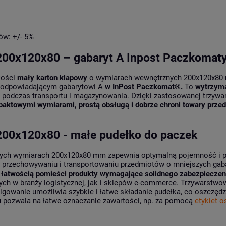
ów: +/- 5%
200x120x80 – gabaryt A Inpost Paczkomat
kości
mały karton klapowy
o wymiarach wewnętrznych 200x120x80 mm
 odpowiadającym gabarytowi A
w InPost Paczkomat®.
To
wytrzyma
podczas transportu i magazynowania. Dzięki zastosowanej trzywars
mpaktowymi wymiarami, prostą obsługą i dobrze chroni towary prze
200x120x80 - małe pudełko do paczek
ych wymiarach 200x120x80 mm zapewnia optymalną pojemność i pro
 przechowywaniu i transportowaniu przedmiotów o mniejszych gab
 z łatwością pomieści produkty wymagające solidnego zabezpieczen
cych w branży logistycznej, jak i sklepów e-commerce. Trzywarstw
bigowanie umożliwia szybkie i łatwe składanie pudełka, co oszcz
u pozwala na łatwe oznaczanie zawartości, np. za pomocą
etykiet 