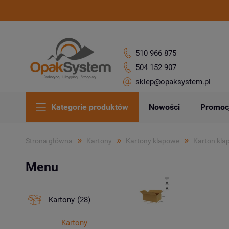
510 966 875
504 152 907
sklep@opaksystem.pl
Kategorie produktów
Nowości
Promoc
»
»
»
Strona główna
Kartony
Kartony klapowe
Karton kl
Menu
Kartony
(28)
Kartony