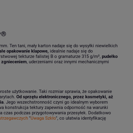
y®
. Ten tani, mały karton nadaje się do wysyłki niewielkich
łe opakowanie klapowe,
idealnie nadaje się do
twowej tekturze falistej B o gramaturze 315 g/m²,
pudełko
d zgnieceniem
, uderzeniami oraz innymi mechanicznymi
ste użytkowanie. Taki rozmiar sprawia, że opakowanie
arytach.
Od sprzętu elektronicznego, przez kosmetyki, aż
ia
. Jego wszechstronność czyni go idealnym wyborem
owa konstrukcja tektury zapewnia odporność na warunki
ędza czas podczas przygotowywania przesyłek. Dodatkowo
ostrzegawczych
"
Uwaga Szkło
", co ułatwia identyfikację