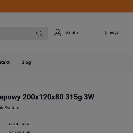
Konto
(pusty)
takt
Blog
lapowy 200x120x80 315g 3W
ak-System
duża ilość
24 godziny