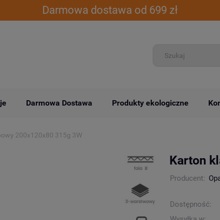
Darmowa dostawa od 699 zł
je
Darmowa Dostawa
Produkty ekologiczne
Kon
apowy 200x120x80 315g 3W
Karton k
Producent:
Op
Dostępność:
Wysyłka w: