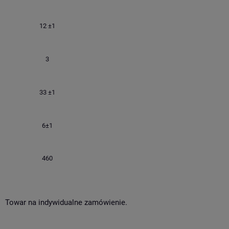
12 ±1
3
33 ±1
6±1
460
Towar na indywidualne zamówienie.