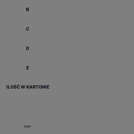
B
C
D
E
ILOŚĆ W KARTONIE
mm