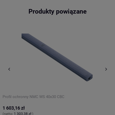
Produkty powiązane
Profil ochronny NMC WS 40x30 CBC
P
1 603,16 zł
1
(netto:
1 303,38 zł
)
(