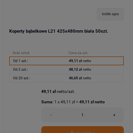
krótki opis
Koperty bąbelkowe L21 425x480mm biała 50szt.
Ilość sztuk
Cena za szt.
Od 1 szt.:
49,11 zł
netto
Od 2 szt.:
48,12 zł
netto
Od 20 szt.:
46,65 zł
netto
49,11 zł
netto/szt.
Suma:
1
x
49,11 zł
=
49,11 zł
netto
-
+