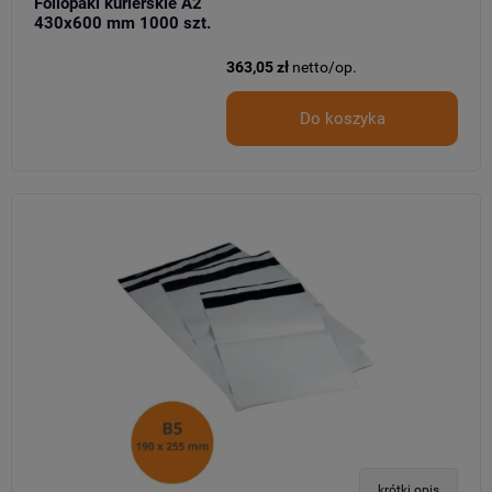
Foliopaki kurierskie A2
430x600 mm 1000 szt.
363,05 zł
netto/op.
Do koszyka
krótki opis