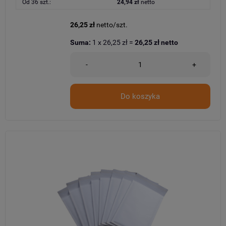
Od 36 szt.:
24,94 zł
netto
26,25 zł
netto/szt.
Suma:
1
x
26,25 zł
=
26,25 zł
netto
-
+
Do koszyka