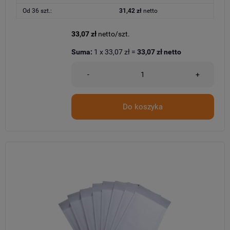
Od 36 szt.:
31,42 zł
netto
33,07 zł
netto/szt.
Suma:
1
x
33,07 zł
=
33,07 zł
netto
-
+
Do koszyka