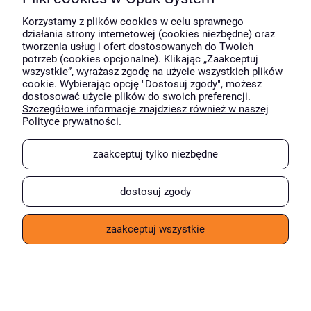
Do koszyka
Korzystamy z plików cookies w celu sprawnego
działania strony internetowej (cookies niezbędne) oraz
tworzenia usług i ofert dostosowanych do Twoich
potrzeb (cookies opcjonalne). Klikając „Zaakceptuj
wszystkie”, wyrażasz zgodę na użycie wszystkich plików
cookie. Wybierając opcję "Dostosuj zgody", możesz
dostosować użycie plików do swoich preferencji.
Szczegółowe informacje znajdziesz również w naszej
Polityce prywatności.
zaakceptuj tylko niezbędne
dostosuj zgody
zaakceptuj wszystkie
krótki opis
Foliopaki kurierskie FB08 /
B2 550x750 mm 1000 szt.