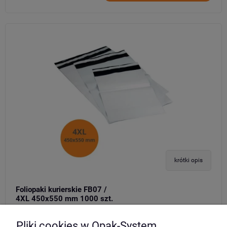
krótki opis
Foliopaki kurierskie FB07 /
4XL 450x550 mm 1000 szt.
333,87 zł
netto/op.
Pliki cookies w Opak-System