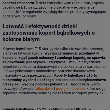
podczas transportu.
Dzięki kompaktowym rozmiarom, koperty
bąbelkowe E15 są szczególnie przydatne w e-commerce i
biurach, które regularnie wysyłają drobne produkty wymagające
dodatkowej ochrony.
Łatwość i efektywność dzięki
zastosowaniu kopert bąbelkowych o
kolorze białym
Koperty bąbelkowe E15 oferują nie tylko niezawodną ochronę,
ale także łatwość użycia.
Wystarczy umieścić przedmiot w
kopercie, zdjąć pasek ochronny i zamknąć kopertę, co sprawia,
że pakowanie jest szybkie i efektywne.
Dzięki elastycznemu
wypełnieniu, koperta dopasowuje się do kształtu zawartości, co
ułatwia pakowanie i minimalizuje potrzebę dodatkowych
materiałów zabezpieczających.
Koperty bąbelkowe E15 to
niezawodny wybór dla każdego, kto ceni sobie bezpieczeństwo
przesyłek i wygodę podczas pakowania.
Oprócz nich, warto
rozważyć używanie
foliopaków
i
przylg kurierskich
, które mogą
zapewnić dodatkową ochronę dla różnych rodzajów przesyłek.
Koperty bąbelkowe E15 235x260mm biała 100 szt.
w