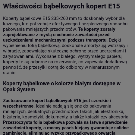
Właściwości bąbelkowych kopert E15
Koperty bąbelkowe E15 235x260 mm to doskonały wybór dla
każdego, kto potrzebuje efektywnego i bezpiecznego sposobu
pakowania mniejszych przedmiotów.
Te koperty zostały
zaprojektowane z myślą o ochronie zawartości przed
uszkodzeniami mechanicznymi podczas transportu.
Dzięki
wypełnieniu folią bąbelkową, doskonale amortyzują wstrząsy i
wibracje, zapewniając skuteczną ochronę przed uderzeniami i
zarysowaniami. Wykonane z białego, wytrzymałego papieru,
koperty te są odporne na rozerwanie, co zapewnia dodatkową
pewność, że przesyłki dotrą do odbiorcy w nienaruszonym
stanie.
Koperty bąbelkowe o kolorze białym dostępne w
Opak System
Zastosowanie kopert bąbelkowych E15 jest szerokie i
wszechstronne.
Idealnie nadają się one do pakowania
mniejszych, delikatnych przedmiotów, takich jak elektronika,
biżuteria, kosmetyki, dokumenty, a także książki czy akcesoria.
Przezroczysta folia bąbelkowa pozwala na łatwe sprawdzenie
zawartości koperty, a mocny pasek klejący gwarantuje solidne
zamknięcie, eliminując ryzyko przypadkowego otwarcia