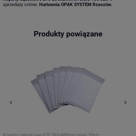
sprzedaży online.
Hurtownia OPAK SYSTEM Rzeszów.
Produkty powiązane
Koperty bąbelkowe K20 365x480mm biała 50szt.
F