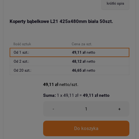
krótki opis
Koperty bąbelkowe L21 425x480mm biała 50szt.
Ilość sztuk
Cena za szt.
Od 1 szt.:
49,11 zł
netto
Od 2 szt.:
48,12 zł
netto
Od 20 szt.:
46,65 zł
netto
49,11 zł
netto/szt.
Suma:
1
x
49,11 zł
=
49,11 zł
netto
-
+
Do koszyka