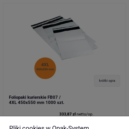
krótki opis
Foliopaki kurierskie FB07 /
4XL 450x550 mm 1000 szt.
333,87 zł
netto/op.
Pliki cookies w Opak-System
Do koszyka