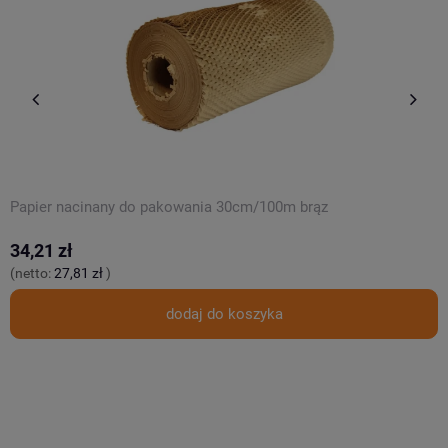
Papier nacinany do pakowania 30cm/100m brąz
T
34,21 zł
1
(netto:
27,81 zł
)
(
dodaj do koszyka