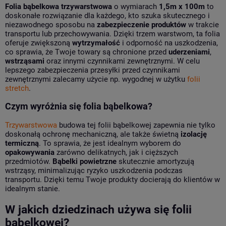
Folia bąbelkowa trzywarstwowa
o wymiarach
1,5m x 100m
to
doskonałe rozwiązanie dla każdego, kto szuka skutecznego i
niezawodnego sposobu na
zabezpieczenie produktów
w trakcie
transportu lub przechowywania. Dzięki trzem warstwom, ta folia
oferuje zwiększoną
wytrzymałość
i odporność na uszkodzenia,
co sprawia, że Twoje towary są chronione przed
uderzeniami
,
wstrząsami
oraz innymi czynnikami zewnętrznymi. W celu
lepszego zabezpieczenia przesyłki przed czynnikami
zewnętrznymi zalecamy użycie np. wygodnej w użytku
folii
stretch
.
Czym wyróżnia się folia bąbelkowa?
Trzywarstwowa
budowa tej folii bąbelkowej zapewnia nie tylko
doskonałą ochronę mechaniczną, ale także świetną
izolację
termiczną
. To sprawia, że jest idealnym wyborem do
opakowywania
zarówno delikatnych, jak i cięższych
przedmiotów.
Bąbelki powietrzne
skutecznie amortyzują
wstrząsy, minimalizując ryzyko uszkodzenia podczas
transportu. Dzięki temu Twoje produkty docierają do klientów w
idealnym stanie.
W jakich dziedzinach używa się folii
bąbelkowej?