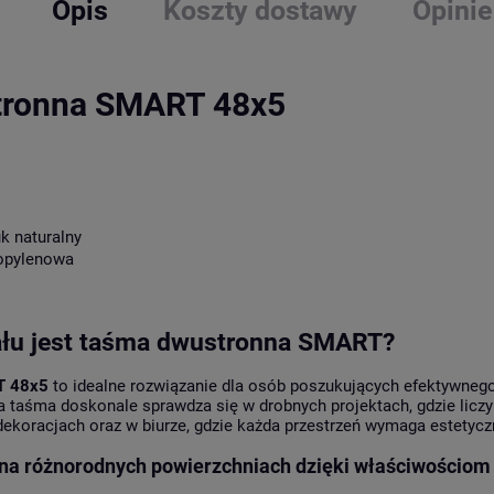
Opis
Koszty dostawy
Opinie
tronna SMART 48x5
k naturalny
ropylenowa
iału jest taśma dwustronna SMART?
T 48x5
to idealne rozwiązanie dla osób poszukujących efektywnego
a taśma doskonale sprawdza się w drobnych projektach, gdzie liczy
koracjach oraz w biurze, gdzie każda przestrzeń wymaga estetyczn
na różnorodnych powierzchniach dzięki właściwościo