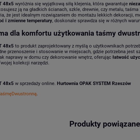
T 48x5
wyróżnia się wyjątkową siłą klejenia, która gwarantuje
niez
tosujesz ją na gładkich ścianach, szkle, drewnie, czy metalu, taśm
a, że jest idealnym rozwiązaniem do montażu lekkich dekoracji, m
oć i zmienne temperatury
, doskonale sprawdza się w różnych waru
a dla komfortu użytkowania taśmy dwustr
T 48x5
to produkt zaprojektowany z myślą o użytkownikach potrze
e przenoszenie i stosowanie w miejscach, gdzie potrzebna jest sz
 jak naprawy w domu czy dekorowanie wnętrz, oferując
łatwość użyc
wojej kolekcji narzędzi.
T 48x5
w sprzedaży online.
Hurtownia OPAK SYSTEM Rzeszów
TaśmęDwustronną
.
Produkty powiązan