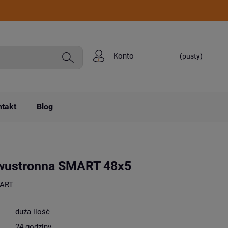
Konto
(pusty)
takt
Blog
wustronna SMART 48x5
ART
duża ilość
24 godziny