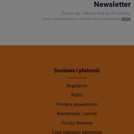
Newsletter
Zapisz się i odbierz kod na 5% rabatu.
Zobacz rozporządzenie o ochronie danych osobowych
RODO
Dostawa i płatność
Regulamin
RODO
Polityka prywatności
Reklamacje i zwroty
Koszty dostawy
Czas realizacji zamówień