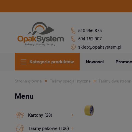
510 966 875
504 152 907
sklep@opaksystem.pl
Kategorie produktów
Nowości
Promoc
»
»
Strona główna
Taśmy specjalistyczne
Taśmy dwustronn
Menu
Kartony
(28)
Taśmy pakowe
(106)