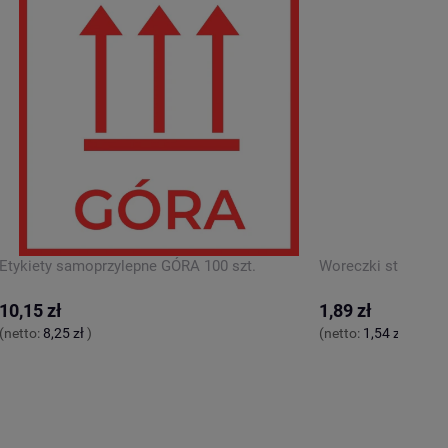
Etykiety samoprzylepne GÓRA 100 szt.
Woreczki strunowe
10,15 zł
1,89 zł
(netto:
8,25 zł
)
(netto:
1,54 zł
)