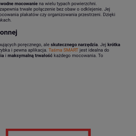
awodne mocowanie
na wielu typach powierzchni.
a zapewnia trwałe połączenie bez obaw o odklejenie. Jej
ocowania plakatów czy organizowania przestrzeni. Dzięki
nkach.
onnej
bujących poręcznego, ale
skutecznego narzędzia
. Jej
krótka
ybka i pewna aplikacja.
Taśma SMART
jest idealna do
ia
i
maksymalną trwałość
każdego mocowania. To
e