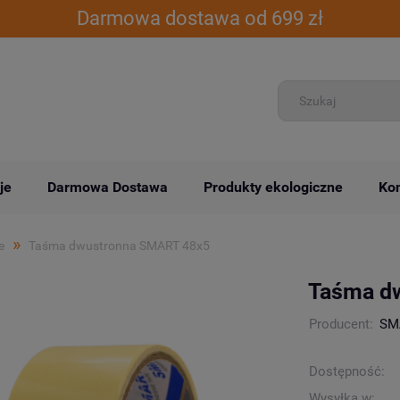
Darmowa dostawa od 699 zł
je
Darmowa Dostawa
Produkty ekologiczne
Kon
»
e
Taśma dwustronna SMART 48x5
Taśma d
Producent:
SM
Dostępność:
Wysyłka w: