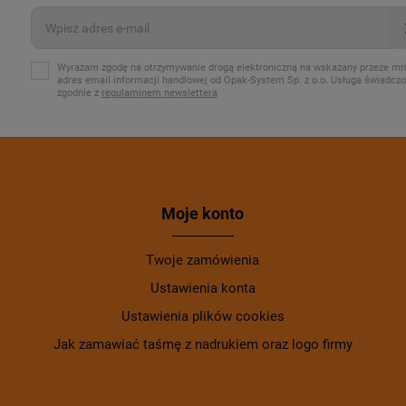
Wyrażam zgodę na otrzymywanie drogą elektroniczną na wskazany przeze mn
adres email informacji handlowej od Opak-System Sp. z o.o. Usługa świadcz
zgodnie z
regulaminem newslettera
Moje konto
Twoje zamówienia
Ustawienia konta
Ustawienia plików cookies
Jak zamawiać taśmę z nadrukiem oraz logo firmy