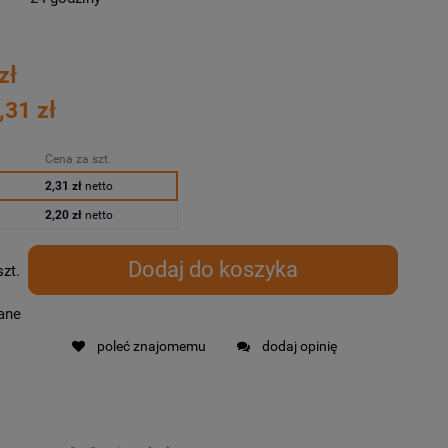
zł
,31 zł
Cena za szt.
2,31 zł
netto
2,20 zł
netto
Dodaj do koszyka
szt.
ane
poleć znajomemu
dodaj opinię