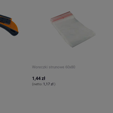
o
i
Woreczki strunowe 60x80
1,44 zł
(netto:
1,17 zł
)