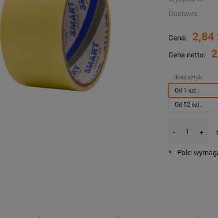
Dostawa:
2,84 
Cena:
2
Cena netto:
Ilość sztuk
Od 1 szt.:
Od 52 szt.:
-
+
*
- Pole wymag