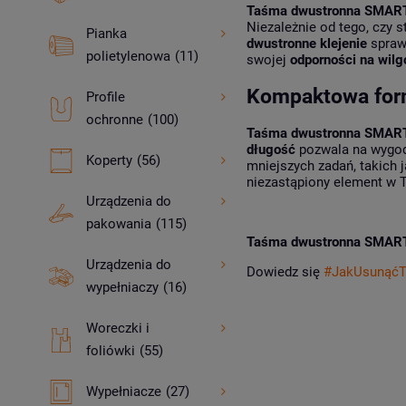
Taśma dwustronna SMAR
Niezależnie od tego, czy s
Pianka
dwustronne klejenie
sprawi
polietylenowa
(11)
swojej
odporności na wilg
Kompaktowa form
Profile
ochronne
(100)
Taśma dwustronna SMAR
długość
pozwala na wygodn
Koperty
(56)
mniejszych zadań, takich
niezastąpiony element w T
Urządzenia do
pakowania
(115)
Taśma dwustronna SMAR
Urządzenia do
Dowiedz się
#JakUsunąć
wypełniaczy
(16)
Woreczki i
foliówki
(55)
Wypełniacze
(27)