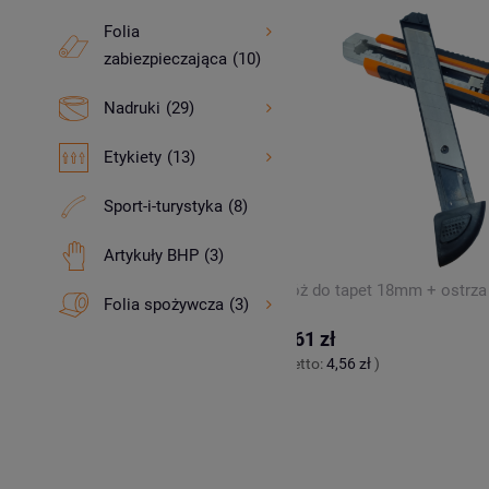
Folia
zabiezpieczająca
(10)
Nadruki
(29)
powiadom 
Etykiety
(13)
dostępnośc
Sport-i-turystyka
(8)
Artykuły BHP
(3)
ustronna SMART 48x10
Nóż do tapet 18mm + ostrza
Folia spożywcza
(3)
5,61 zł
 zł
)
(netto:
4,56 zł
)