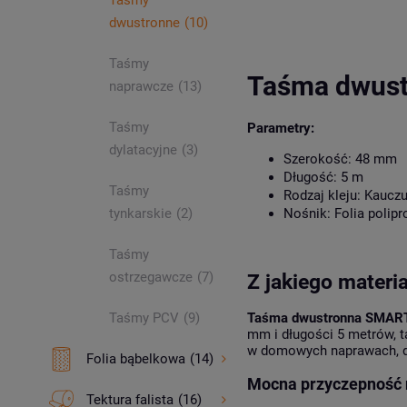
Taśmy
dwustronne
(10)
Taśmy
Taśma dwus
naprawcze
(13)
Taśmy
Parametry:
dylatacyjne
(3)
Szerokość
: 48 mm
Długość
: 5 m
Taśmy
Rodzaj kleju
: Kauczu
tynkarskie
(2)
Nośnik
: Folia polip
Taśmy
ostrzegawcze
(7)
Z jakiego mater
Taśmy PCV
(9)
Taśma dwustronna SMAR
mm i długości 5 metrów, t
w domowych naprawach, de
Folia bąbelkowa
(14)
Mocna przyczepność 
Tektura falista
(16)