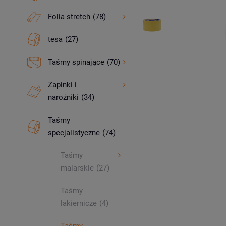
Folia stretch
(78)
tesa
(27)
Taśmy spinające
(70)
Zapinki i
narożniki
(34)
Taśmy
specjalistyczne
(74)
Taśmy
malarskie
(27)
Taśmy
lakiernicze
(4)