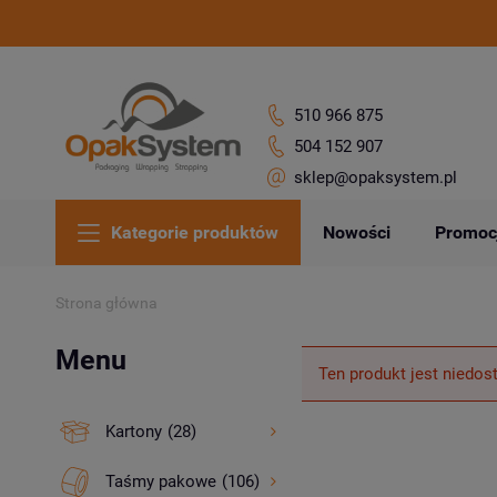
510 966 875
504 152 907
sklep@opaksystem.pl
Kategorie produktów
Nowości
Promoc
Strona główna
Menu
Ten produkt jest niedos
Kartony
(28)
Taśmy pakowe
(106)