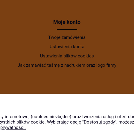
Moje konto
Twoje zamówienia
Ustawienia konta
Ustawienia plików cookies
Jak zamawiać taśmę z nadrukiem oraz logo firmy
ny internetowej (cookies niezbędne) oraz tworzenia usług i ofert 
zystkich plików cookie. Wybierając opcję "Dostosuj zgody", możes
 prywatności.
Wyróżnili nas