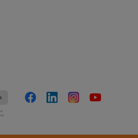
ie
ona