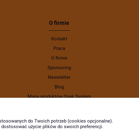
O firmie
Kontakt
Praca
O firmie
Sponsoring
Newsletter
Blog
Mapa produktów Opak System
Gdzie kupić produkty Opak
dostosowanych do Twoich potrzeb (cookies opcjonalne).
z dostosować użycie plików do swoich preferencji.