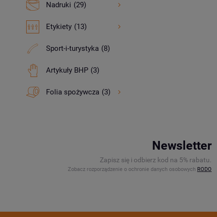
Nadruki
(29)
Etykiety
(13)
Sport-i-turystyka
(8)
Artykuły BHP
(3)
Folia spożywcza
(3)
Newsletter
Zapisz się i odbierz kod na 5% rabatu.
Zobacz rozporządzenie o ochronie danych osobowych
RODO