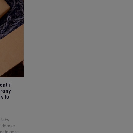
nt i
brany
k to
 żeby
ł dobrze
pełniacze