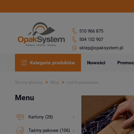
510 966 875
504 152 907
sklep@opaksystem.pl
Kategorie produktów
Nowości
Promoc
»
»
Strona główna
Blog
wiórki papierowe
Menu
Kartony
(28)
Taśmy pakowe
(106)