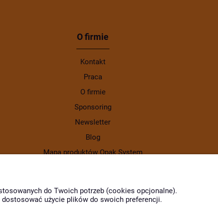
O firmie
Kontakt
Praca
O firmie
Sponsoring
Newsletter
Blog
Mapa produktów Opak System
Gdzie kupić produkty Opak
dostosowanych do Twoich potrzeb (cookies opcjonalne).
z dostosować użycie plików do swoich preferencji.