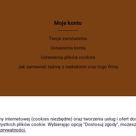
Moje konto
Twoje zamówienia
Ustawienia konta
Ustawienia plików cookies
Jak zamawiać taśmę z nadrukiem oraz logo firmy
ny internetowej (cookies niezbędne) oraz tworzenia usług i ofert 
zystkich plików cookie. Wybierając opcję "Dostosuj zgody", możes
 prywatności.
Wyróżnili nas