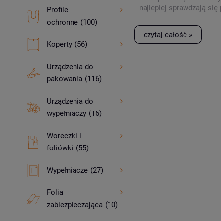
najlepiej sprawdzają się 
Profile
różnych okazjach? Spra
ochronne
(100)
czytaj całość »
Koperty
(56)
Urządzenia do
pakowania
(116)
Urządzenia do
wypełniaczy
(16)
Woreczki i
foliówki
(55)
Wypełniacze
(27)
Folia
zabiezpieczająca
(10)