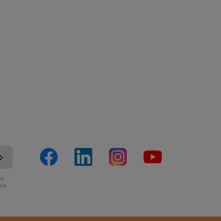
ie
ona