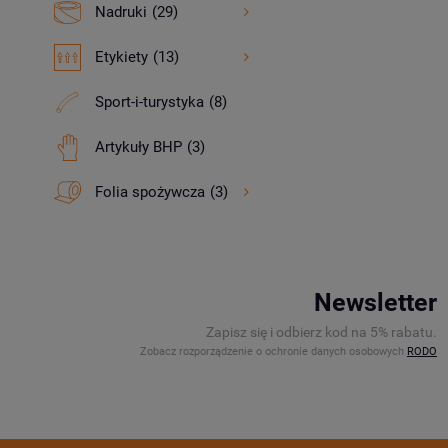
Nadruki
(29)
Etykiety
(13)
Sport-i-turystyka
(8)
Artykuły BHP
(3)
Folia spożywcza
(3)
Newsletter
Zapisz się i odbierz kod na 5% rabatu.
Zobacz rozporządzenie o ochronie danych osobowych
RODO