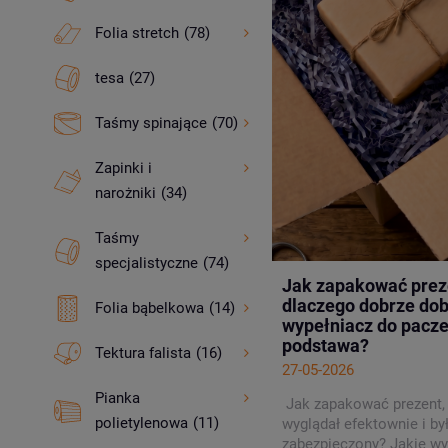
Folia stretch
(78)
tesa
(27)
Taśmy spinające
(70)
Zapinki i
narożniki
(34)
Taśmy
specjalistyczne
(74)
Jak zapakować preze
dlaczego dobrze do
Folia bąbelkowa
(14)
wypełniacz do pacze
podstawa?
Tektura falista
(16)
27-05-2026
Pianka
Jak zapakować prezent,
polietylenowa
(11)
wyglądał efektownie i by
zabezpieczony? Jakie wy