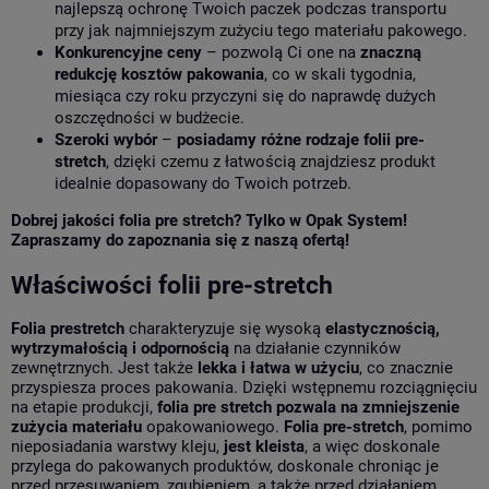
najlepszą ochronę Twoich paczek podczas transportu
przy jak najmniejszym zużyciu tego materiału pakowego.
Konkurencyjne ceny
– pozwolą Ci one na
znaczną
redukcję kosztów pakowania
, co w skali tygodnia,
miesiąca czy roku przyczyni się do naprawdę dużych
oszczędności w budżecie.
Szeroki wybór
–
posiadamy różne rodzaje folii pre-
stretch
, dzięki czemu z łatwością znajdziesz produkt
idealnie dopasowany do Twoich potrzeb.
Dobrej jakości folia pre stretch? Tylko w Opak System!
Zapraszamy do zapoznania się z naszą ofertą!
Właściwości folii pre-stretch
Folia prestretch
charakteryzuje się wysoką
elastycznością,
wytrzymałością i odpornością
na działanie czynników
zewnętrznych. Jest także
lekka i łatwa w użyciu
, co znacznie
przyspiesza proces pakowania. Dzięki wstępnemu rozciągnięciu
na etapie produkcji,
folia pre stretch pozwala na zmniejszenie
zużycia materiału
opakowaniowego.
Folia pre-stretch
, pomimo
nieposiadania warstwy kleju,
jest kleista
, a więc doskonale
przylega do pakowanych produktów, doskonale chroniąc je
przed przesuwaniem, zgubieniem, a także przed działaniem