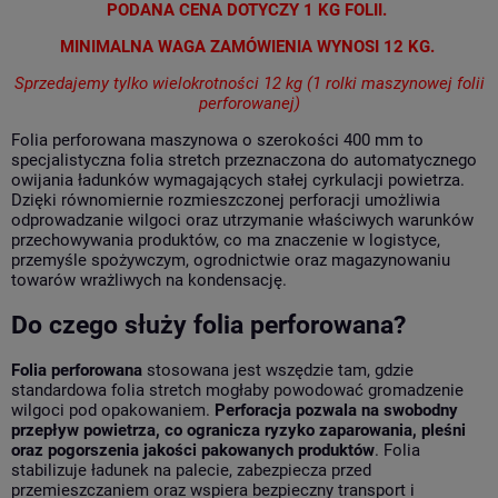
PODANA CENA DOTYCZY 1 KG FOLII.
MINIMALNA WAGA ZAMÓWIENIA WYNOSI 12 KG.
Sprzedajemy tylko wielokrotności 12 kg (1 rolki maszynowej folii
perforowanej)
Folia perforowana maszynowa o szerokości 400 mm to
specjalistyczna folia stretch przeznaczona do automatycznego
owijania ładunków wymagających stałej cyrkulacji powietrza.
Dzięki równomiernie rozmieszczonej perforacji umożliwia
odprowadzanie wilgoci oraz utrzymanie właściwych warunków
przechowywania produktów, co ma znaczenie w logistyce,
przemyśle spożywczym, ogrodnictwie oraz magazynowaniu
towarów wrażliwych na kondensację.
Do czego służy folia perforowana?
Folia perforowana
stosowana jest wszędzie tam, gdzie
standardowa folia stretch mogłaby powodować gromadzenie
wilgoci pod opakowaniem.
Perforacja pozwala na swobodny
przepływ powietrza, co ogranicza ryzyko zaparowania, pleśni
oraz pogorszenia jakości pakowanych produktów
. Folia
stabilizuje ładunek na palecie, zabezpiecza przed
przemieszczaniem oraz wspiera bezpieczny transport i