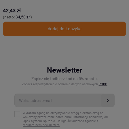
42,43 zł
3
(netto:
34,50 zł
)
(
dodaj do koszyka
Newsletter
Zapisz się i odbierz kod na 5% rabatu.
Zobacz rozporządzenie o ochronie danych osobowych
RODO
Wyrażam zgodę na otrzymywanie drogą elektroniczną na
wskazany przeze mnie adres email informacji handlowej od
Opak-System Sp. z o.o. Usługa świadczona zgodnie z
regulaminem newslettera