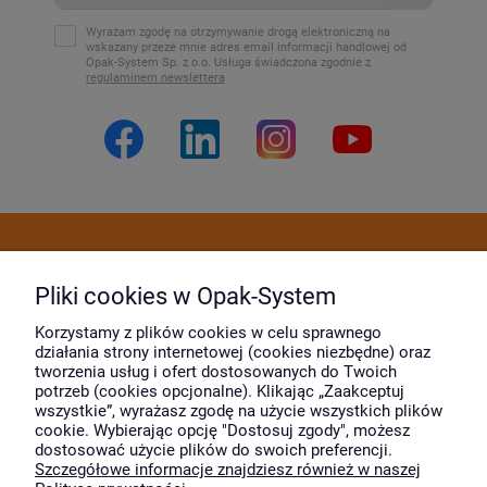
Wyrażam zgodę na otrzymywanie drogą elektroniczną na
wskazany przeze mnie adres email informacji handlowej od
Opak-System Sp. z o.o. Usługa świadczona zgodnie z
regulaminem newslettera
Dostawa i płatność
Pliki cookies w Opak-System
Moje konto
Korzystamy z plików cookies w celu sprawnego
działania strony internetowej (cookies niezbędne) oraz
tworzenia usług i ofert dostosowanych do Twoich
potrzeb (cookies opcjonalne). Klikając „Zaakceptuj
O firmie
wszystkie”, wyrażasz zgodę na użycie wszystkich plików
cookie. Wybierając opcję "Dostosuj zgody", możesz
dostosować użycie plików do swoich preferencji.
Szczegółowe informacje znajdziesz również w naszej
Wyróżnili nas