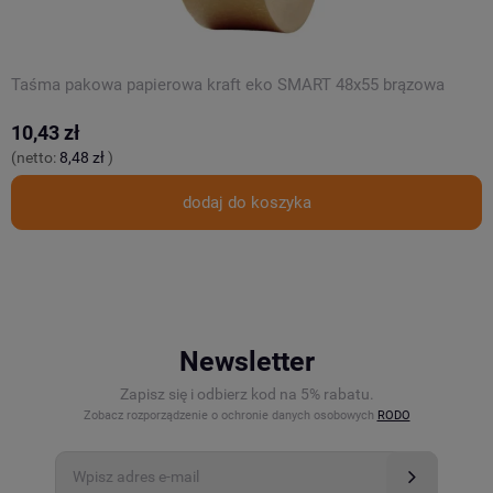
Taśma pakowa papierowa kraft eko SMART 48x55 brązowa
P
10,43 zł
3
(netto:
8,48 zł
)
(
dodaj do koszyka
Newsletter
Zapisz się i odbierz kod na 5% rabatu.
Zobacz rozporządzenie o ochronie danych osobowych
RODO