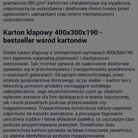
gramaturze 380 g/m² karton ten charakteryzuje się wyjątkową
odpornością na uszkodzenia i doskonale chroni towary przed
zgnieceniem, uderzeniami oraz innymi mechanicznymi
uszkodzeniami.
Karton klapowy 400x300x190 -
bestseller wśród kartonów
Średni karton klapowy o zewnętrznych wymiarach 400x300x190
mm zapewnia optymalną pojemność i elastyczność
zastosowań. Taki rozmiar sprawia, że opakowanie doskonale
sprawdza się w przechowywaniu i transportowaniu przedmiotów
o większych gabarytach. Od sprzętu elektronicznego, przez
artykuły gospodarstwa domowego, aż po meble – karton ten z
łatwością pomieści produkty wymagające solidnego
zabezpieczenia. Jego wszechstronność czyni go idealnym
wyborem zarówno dla firm działających w branży logistycznej,
jak i osób prywatnych podczas przeprowadzek czy
magazynowania. Trzywarstwowa konstrukcja tektury zapewnia
odporność na warunki zewnętrzne, a precyzyjne bigowanie
umożliwia szybkie i łatwe składanie pudełka, co oszczędza czas
podczas przygotowywania przesyłek. Dodatkowo duża
powierzchnia kartonu pozwala na łatwe oznaczanie zawartości,
co ułatwia identyfikację podczas magazynowania.