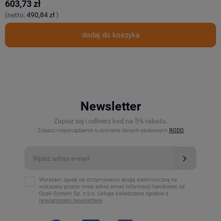
603,73 zł
8
(netto:
490,84 zł
)
(
dodaj do koszyka
Newsletter
Zapisz się i odbierz kod na 5% rabatu.
Zobacz rozporządzenie o ochronie danych osobowych
RODO
Wyrażam zgodę na otrzymywanie drogą elektroniczną na
wskazany przeze mnie adres email informacji handlowej od
Opak-System Sp. z o.o. Usługa świadczona zgodnie z
regulaminem newslettera