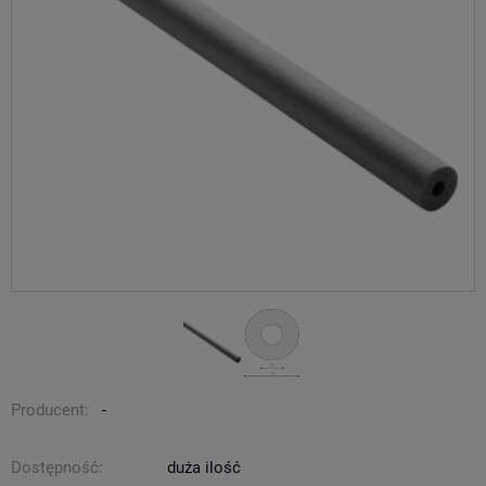
Producent:
-
Dostępność:
duża ilość