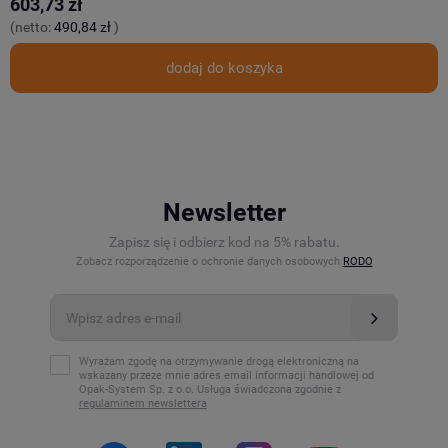
603,73 zł
8
(netto:
490,84 zł
)
(
dodaj do koszyka
Newsletter
Zapisz się i odbierz kod na 5% rabatu.
Zobacz rozporządzenie o ochronie danych osobowych
RODO
Wyrażam zgodę na otrzymywanie drogą elektroniczną na
wskazany przeze mnie adres email informacji handlowej od
Opak-System Sp. z o.o. Usługa świadczona zgodnie z
regulaminem newslettera