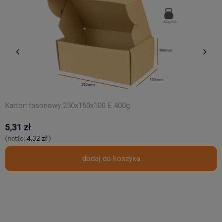
Karton fasonowy 250x150x100 E 400g
K
5,31 zł
3
(netto:
4,32 zł
)
(
dodaj do koszyka