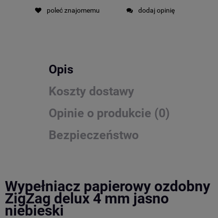
poleć znajomemu
dodaj opinię
Opis
Koszty dostawy
Opinie o produkcie (0)
Bezpieczeństwo
Wypełniacz papierowy ozdobny
ZigZag delux 4 mm jasno
niebieski