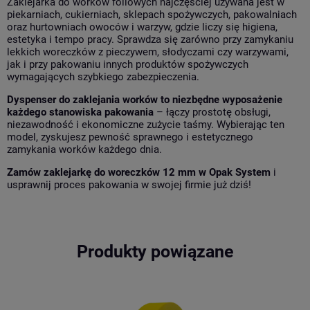
Zaklejarka do worków foliowych najczęściej używana jest w
piekarniach, cukierniach, sklepach spożywczych, pakowalniach
oraz hurtowniach owoców i warzyw, gdzie liczy się higiena,
estetyka i tempo pracy. Sprawdza się zarówno przy zamykaniu
lekkich woreczków z pieczywem, słodyczami czy warzywami,
jak i przy pakowaniu innych produktów spożywczych
wymagających szybkiego zabezpieczenia.
Dyspenser do zaklejania worków to niezbędne wyposażenie
każdego stanowiska pakowania
– łączy prostotę obsługi,
niezawodność i ekonomiczne zużycie taśmy. Wybierając ten
model, zyskujesz pewność sprawnego i estetycznego
zamykania worków każdego dnia.
Zamów zaklejarkę do woreczków 12 mm w Opak System
i
usprawnij proces pakowania w swojej firmie już dziś!
Produkty powiązane