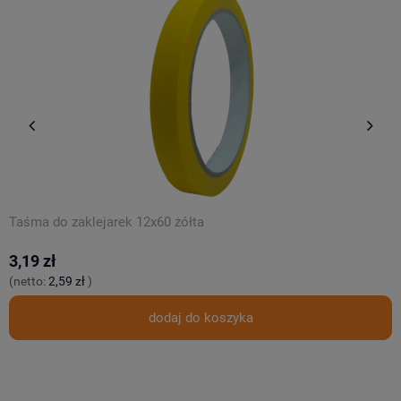
Taśma do zaklejarek 12x60 żółta
T
3,19 zł
3
(netto:
2,59 zł
)
(
dodaj do koszyka