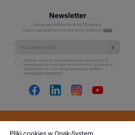
Newsletter
Zapisz się i odbierz kod na 5% rabatu.
Zobacz rozporządzenie o ochronie danych osobowych
RODO
Wyrażam zgodę na otrzymywanie drogą elektroniczną na
wskazany przeze mnie adres email informacji handlowej od
Opak-System Sp. z o.o. Usługa świadczona zgodnie z
regulaminem newslettera
Dostawa i płatność
Pliki cookies w Opak-System