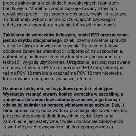
proces pakowania w zakładach produkcyjnych i punktach
handlowych. Model ten został zaprojektowany z myślą o
codziennej pracy – jest prosty w obsłudze, trwały i skuteczny.
To doskonały wybór dla firm poszukujących szybkiego i
estetycznego sposobu zamykania foliowych opakowań.
Zaklejarka do woreczków foliowych, model E7R przeznaczona
jest do użytku stacjonarnego
, dzięki czemu świetnie sprawdzi
się na każdym stanowisku pakowania. Solidna metalowa
obudowa zapewnia stabilność i odporność na uszkodzenia,
natomiast plastikowe elementy konstrukcyjne gwarantują
lekkość i wygodę użytkowania. Urządzenie jest przystosowane
do pracy z taśmami PCV o szerokości 9–12 mm, takimi jak
taśma PCV 12 mm biała
oraz
taśma PCV 12 mm niebieska
,
które również dostępne są w naszej ofercie.
Działanie zaklejarki jest wyjątkowo proste i intuicyjne.
Wystarczy wsunąć otwarty koniec woreczka w szczelinę, a
zamykacz do woreczków automatycznie owija go taśmą i
odcina jej nadmiar za pomocą wbudowanego nożyka
. Dzięki
temu proces zamykania worków przebiega błyskawicznie, bez
potrzeby stosowania dodatkowych narzędzi. Uzyskane
zamknięcie jest estetyczne, trwałe i doskonale zabezpiecza
zawartość przed rozsypaniem lub dostępem powietrza.