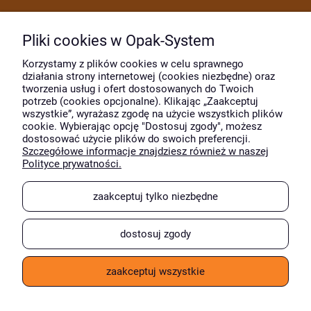
Dostawa i płatność
Pliki cookies w Opak-System
Moje konto
Korzystamy z plików cookies w celu sprawnego
działania strony internetowej (cookies niezbędne) oraz
tworzenia usług i ofert dostosowanych do Twoich
potrzeb (cookies opcjonalne). Klikając „Zaakceptuj
O firmie
wszystkie”, wyrażasz zgodę na użycie wszystkich plików
cookie. Wybierając opcję "Dostosuj zgody", możesz
dostosować użycie plików do swoich preferencji.
Szczegółowe informacje znajdziesz również w naszej
Wyróżnili nas
Polityce prywatności.
zaakceptuj tylko niezbędne
dostosuj zgody
zaakceptuj wszystkie