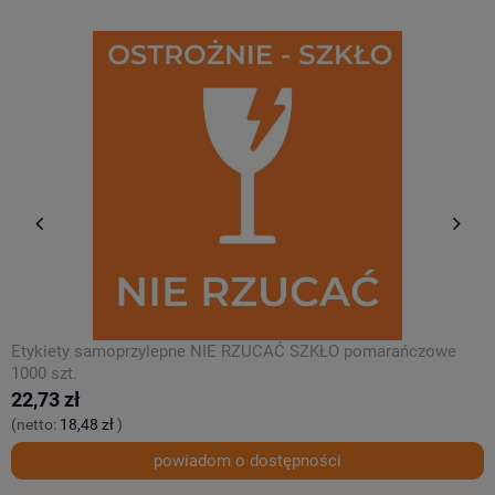
E
Etykiety samoprzylepne NIE RZUCAĆ SZKŁO pomarańczowe
p
1000 szt.
2
22,73 zł
(
(netto:
18,48 zł
)
powiadom o dostępności