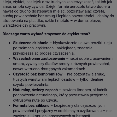
kleju, etykiet, naklejek oraz trudnych zanieczyszczeń, takich jak
smar, smoła czy żywica. Dzięki formie aerozolu łatwo dociera
nawet do trudno dostępnych miejsc, pozostawiając czystą,
suchą powierzchnię bez smug i lepkich pozostałości. Idealny do
stosowania na plastiku, szkle i metalu – w domu, biurze,
warsztacie czy pracowni.
Dlaczego warto wybrać zmywacz do etykiet tesa?
Skuteczne działanie
– błyskawicznie usuwa resztki kleju
po taśmach, etykietach i naklejkach, znacznie
przyspieszając proces czyszczenia.
Wszechstronne zastosowanie
– radzi sobie z usuwaniem
smaru, żywicy czy śladów smoły z różnych powierzchni,
nawet w trudno dostępnych zakamarkach.
Czystość bez kompromisów
– nie pozostawia smug,
tłustych warstw ani lepkich osadów – tylko idealnie
czysta powierzchnia.
Naturalny, świeży zapach
– zawiera limonen, składnik
pochodzenia naturalnego, który pozostawia przyjemną,
cytrusową nutę po użyciu.
Formuła bez silikonu
– bezpieczny dla czyszczonych
powierzchni i przyjazny w codziennym użytkowaniu – nie
zawiera silikonu ani agresywnych substancji.