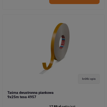
krótki opis
Taśma dwustronna piankowa
9x25m tesa 4957
17,89 zł
netto/szt.