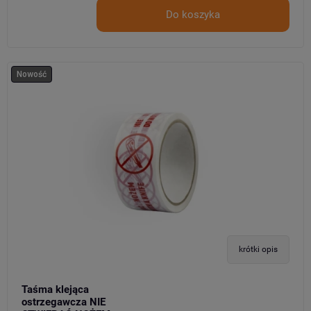
Do koszyka
Nowość
krótki opis
Taśma klejąca
ostrzegawcza NIE