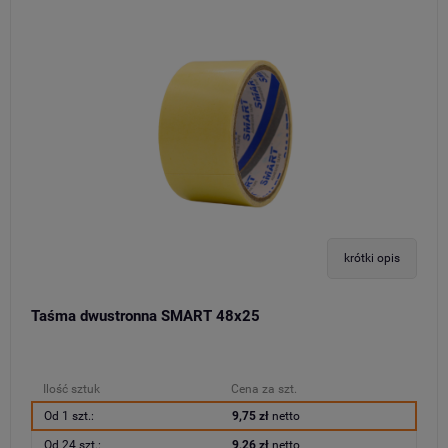
krótki opis
Taśma dwustronna SMART 48x25
Ilość sztuk
Cena za szt.
Od 1 szt.:
9,75 zł
netto
Od 24 szt.:
9,26 zł
netto