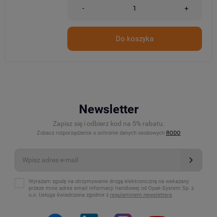
-
+
Do koszyka
Newsletter
Zapisz się i odbierz kod na 5% rabatu.
Zobacz rozporządzenie o ochronie danych osobowych
RODO
Wyrażam zgodę na otrzymywanie drogą elektroniczną na wskazany
przeze mnie adres email informacji handlowej od Opak-System Sp. z
o.o. Usługa świadczona zgodnie z
regulaminem newslettera