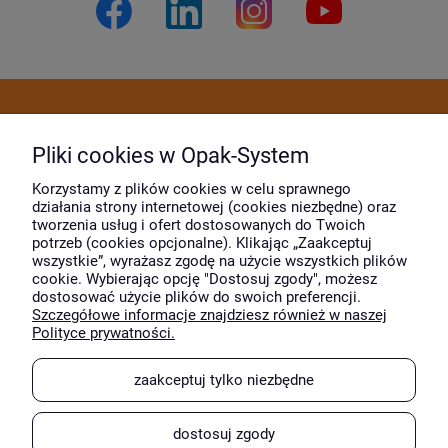
Dostawa i płatność
Pliki cookies w Opak-System
Moje konto
Korzystamy z plików cookies w celu sprawnego
działania strony internetowej (cookies niezbędne) oraz
tworzenia usług i ofert dostosowanych do Twoich
potrzeb (cookies opcjonalne). Klikając „Zaakceptuj
O firmie
wszystkie”, wyrażasz zgodę na użycie wszystkich plików
cookie. Wybierając opcję "Dostosuj zgody", możesz
dostosować użycie plików do swoich preferencji.
Szczegółowe informacje znajdziesz również w naszej
Wyróżnili nas
Polityce prywatności.
zaakceptuj tylko niezbędne
dostosuj zgody