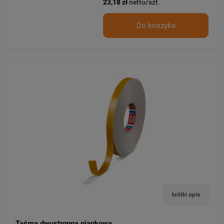
23,18 zł
netto/szt.
Do koszyka
krótki opis
Taśma dwustronna piankowa