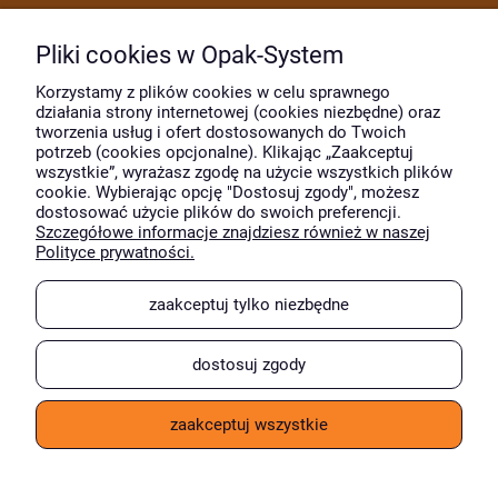
Dostawa i płatność
Pliki cookies w Opak-System
Moje konto
Korzystamy z plików cookies w celu sprawnego
działania strony internetowej (cookies niezbędne) oraz
tworzenia usług i ofert dostosowanych do Twoich
potrzeb (cookies opcjonalne). Klikając „Zaakceptuj
O firmie
wszystkie”, wyrażasz zgodę na użycie wszystkich plików
cookie. Wybierając opcję "Dostosuj zgody", możesz
dostosować użycie plików do swoich preferencji.
Szczegółowe informacje znajdziesz również w naszej
Wyróżnili nas
Polityce prywatności.
zaakceptuj tylko niezbędne
dostosuj zgody
zaakceptuj wszystkie
pokaż pełną wersję strony