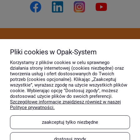
Dostawa i płatność
Pliki cookies w Opak-System
Moje konto
Korzystamy z plików cookies w celu sprawnego
działania strony internetowej (cookies niezbędne) oraz
tworzenia usług i ofert dostosowanych do Twoich
potrzeb (cookies opcjonalne). Klikając „Zaakceptuj
O firmie
wszystkie”, wyrażasz zgodę na użycie wszystkich plików
cookie. Wybierając opcję "Dostosuj zgody", możesz
dostosować użycie plików do swoich preferencji.
Szczegółowe informacje znajdziesz również w naszej
Wyróżnili nas
Polityce prywatności.
zaakceptuj tylko niezbędne
dostosuj zgody