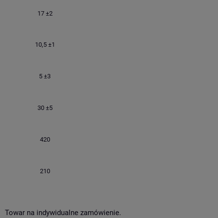
17 ±2
10,5 ±1
5 ±3
30 ±5
420
210
Towar na indywidualne zamówienie.