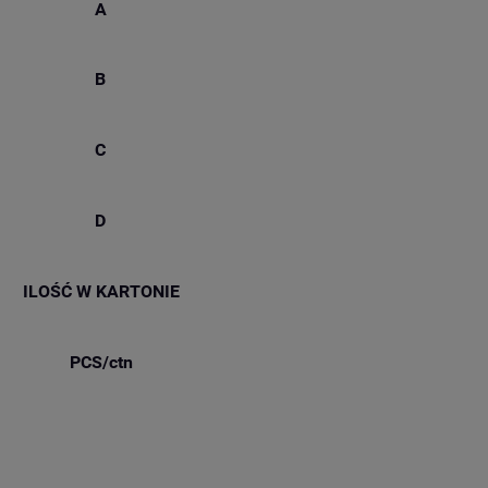
A
B
C
D
ILOŚĆ W KARTONIE
PCS/ctn