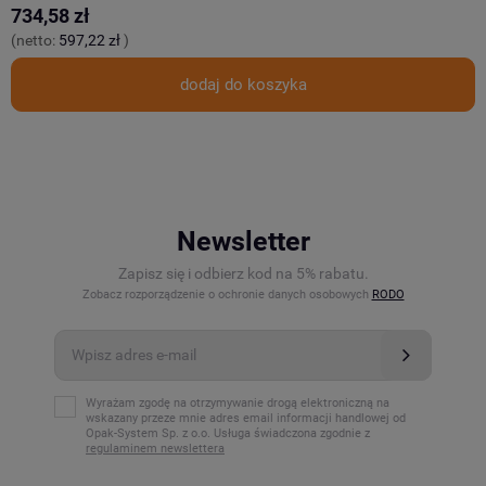
734,58 zł
9
(netto:
597,22 zł
)
(
dodaj do koszyka
Newsletter
Zapisz się i odbierz kod na 5% rabatu.
Zobacz rozporządzenie o ochronie danych osobowych
RODO
Wyrażam zgodę na otrzymywanie drogą elektroniczną na
wskazany przeze mnie adres email informacji handlowej od
Opak-System Sp. z o.o. Usługa świadczona zgodnie z
regulaminem newslettera