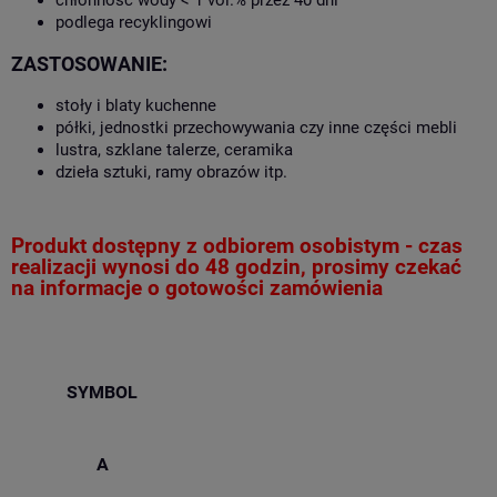
chłonność wody < 1 vol.% przez 40 dni
podlega recyklingowi
ZASTOSOWANIE:
stoły i blaty kuchenne
półki, jednostki przechowywania czy inne części mebli
lustra, szklane talerze, ceramika
dzieła sztuki, ramy obrazów itp.
Produkt dostępny z odbiorem osobistym - czas
realizacji wynosi do 48 godzin, prosimy czekać
na informacje o gotowości zamówienia
SYMBOL
A