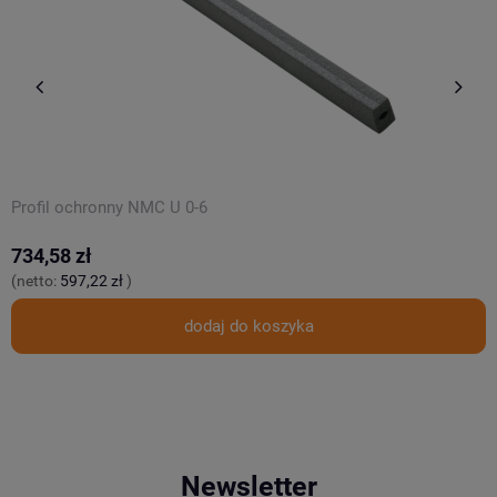
Profil ochronny NMC U 0-6
P
734,58 zł
1
(netto:
597,22 zł
)
(
dodaj do koszyka
Newsletter