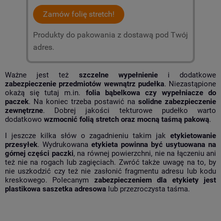
Zamów folię stretch!
Produkty do pakowania z dostawą pod Twój
adres.
Ważne jest też
szczelne wypełnienie
i dodatkowe
zabezpieczenie przedmiotów wewnątrz pudełka
. Niezastąpione
okażą się tutaj m.in.
folia bąbelkowa czy wypełniacze do
paczek
. Na koniec trzeba postawić na
solidne zabezpieczenie
zewnętrzne
. Dobrej jakości tekturowe pudełko warto
dodatkowo
wzmocnić folią stretch oraz mocną taśmą pakową
.
I jeszcze kilka słów o zagadnieniu takim jak
etykietowanie
przesyłek
. Wydrukowana
etykieta powinna być usytuowana na
górnej części paczki
, na równej powierzchni, nie na łączeniu ani
też nie na rogach lub zagięciach. Zwróć także uwagę na to, by
nie uszkodzić czy też nie zasłonić fragmentu adresu lub kodu
kreskowego. Polecanym
zabezpieczeniem dla etykiety jest
plastikowa saszetka
adresowa
lub przezroczysta taśma.