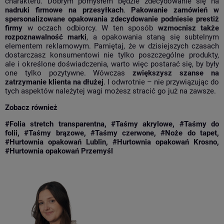
charakteru. Dobrym pomysłem będzie zdecydowanie się na
nadruki firmowe na przesyłkach
.
Pakowanie zamówień w
spersonalizowane opakowania zdecydowanie podniesie prestiż
firmy
w oczach odbiorcy. W ten sposób
wzmocnisz także
rozpoznawalność marki
, a opakowania staną się subtelnym
elementem reklamowym. Pamiętaj, że w dzisiejszych czasach
dostarczasz konsumentowi nie tylko poszczególne produkty,
ale i określone doświadczenia, warto więc postarać się, by były
one tylko pozytywne. Wówczas
zwiększysz szanse na
zatrzymanie klienta na dłużej
. I odwrotnie – nie przywiązując do
tych aspektów należytej wagi możesz stracić go już na zawsze.
Zobacz również
#Folia stretch transparentna
,
#Taśmy akrylowe
,
#Taśmy do
folii
,
#Taśmy brązowe
,
#Taśmy czerwone
,
#Noże do tapet
,
#Hurtownia opakowań Lublin
,
#Hurtownia opakowań Krosno
,
#
Hurtownia opakowań Przemyśl