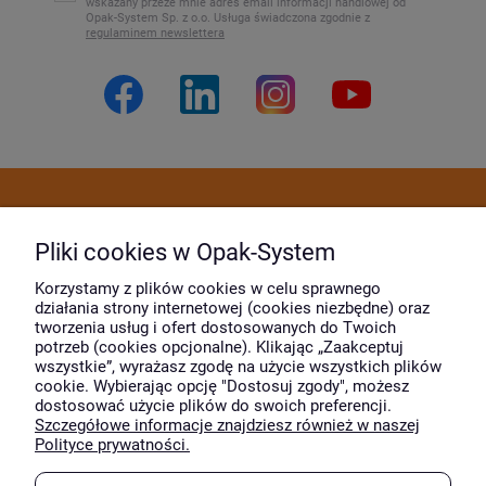
wskazany przeze mnie adres email informacji handlowej od
Opak-System Sp. z o.o. Usługa świadczona zgodnie z
regulaminem newslettera
Dostawa i płatność
Pliki cookies w Opak-System
Moje konto
Korzystamy z plików cookies w celu sprawnego
działania strony internetowej (cookies niezbędne) oraz
tworzenia usług i ofert dostosowanych do Twoich
potrzeb (cookies opcjonalne). Klikając „Zaakceptuj
O firmie
wszystkie”, wyrażasz zgodę na użycie wszystkich plików
cookie. Wybierając opcję "Dostosuj zgody", możesz
dostosować użycie plików do swoich preferencji.
Szczegółowe informacje znajdziesz również w naszej
Wyróżnili nas
Polityce prywatności.