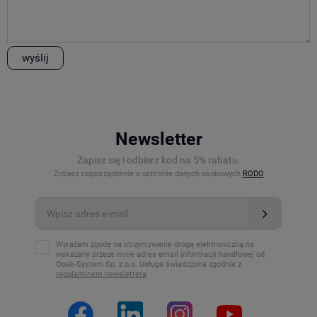
wyślij
Newsletter
Zapisz się i odbierz kod na 5% rabatu.
Zobacz rozporządzenie o ochronie danych osobowych
RODO
Wyrażam zgodę na otrzymywanie drogą elektroniczną na
wskazany przeze mnie adres email informacji handlowej od
Opak-System Sp. z o.o. Usługa świadczona zgodnie z
regulaminem newslettera