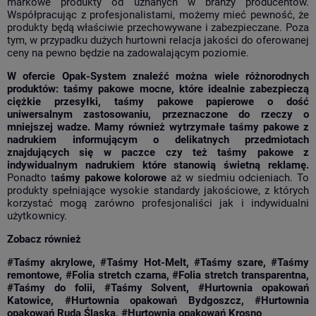
markowe produkty od uznanych w branży producentów.
Współpracując z profesjonalistami, możemy mieć pewność, że
produkty będą właściwie przechowywane i zabezpieczane. Poza
tym, w przypadku dużych hurtowni relacja jakości do oferowanej
ceny na pewno będzie na zadowalającym poziomie.
W ofercie Opak-System znaleźć można wiele różnorodnych
produktów:
taśmy pakowe mocne
, które idealnie zabezpieczą
ciężkie przesyłki,
taśmy pakowe papierowe
o dość
uniwersalnym zastosowaniu, przeznaczone do rzeczy o
mniejszej wadze. Mamy również wytrzymałe
taśmy pakowe z
nadrukiem
informującym o delikatnych przedmiotach
znajdujących się w paczce czy też taśmy pakowe z
indywidualnym nadrukiem które stanowią świetną reklamę.
Ponadto t
aśmy pakowe kolorowe
aż w siedmiu odcieniach. To
produkty spełniające wysokie standardy jakościowe, z których
korzystać mogą zarówno profesjonaliści jak i indywidualni
użytkownicy.
Zobacz również
#Taśmy akrylowe
,
#Taśmy Hot-Melt
,
#Taśmy szare
,
#Taśmy
remontowe
,
#Folia stretch czarna
,
#Folia stretch transparentna
,
#Taśmy do folii
,
#Taśmy Solvent
,
#Hurtownia opakowań
Katowice
,
#Hurtownia opakowań Bydgoszcz
,
#Hurtownia
opakowań Ruda Śląska
,
#Hurtownia opakowań Krosno