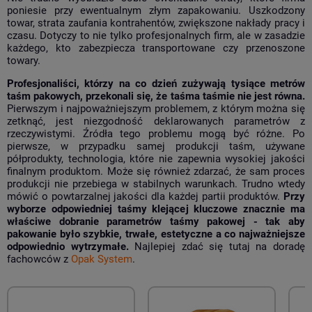
poniesie przy ewentualnym złym zapakowaniu. Uszkodzony
towar, strata zaufania kontrahentów, zwiększone nakłady pracy i
czasu. Dotyczy to nie tylko profesjonalnych firm, ale w zasadzie
każdego, kto zabezpiecza transportowane czy przenoszone
towary.
Profesjonaliści, którzy na co dzień zużywają tysiące metrów
taśm pakowych, przekonali się, że taśma taśmie nie jest równa.
Pierwszym i najpoważniejszym problemem, z którym można się
zetknąć, jest niezgodność deklarowanych parametrów z
rzeczywistymi. Źródła tego problemu mogą być różne. Po
pierwsze, w przypadku samej produkcji taśm, używane
półprodukty, technologia, które nie zapewnia wysokiej jakości
finalnym produktom. Może się również zdarzać, że sam proces
produkcji nie przebiega w stabilnych warunkach. Trudno wtedy
mówić o powtarzalnej jakości dla każdej partii produktów.
Przy
wyborze odpowiedniej taśmy klejącej kluczowe znacznie ma
właściwe dobranie parametrów taśmy pakowej - tak aby
pakowanie było szybkie, trwałe, estetyczne a co najważniejsze
odpowiednio wytrzymałe.
Najlepiej zdać się tutaj na doradę
fachowców z
Opak System
.